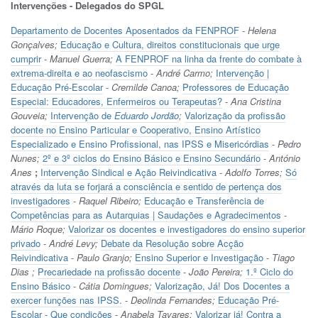
Intervenções - Delegados do SPGL
Departamento de Docentes Aposentados da FENPROF
-
Helena
Gonçalves;
Educação e Cultura, direitos constitucionais que urge
cumprir
-
Manuel Guerra;
A FENPROF na linha da frente do combate à
extrema-direita e ao neofascismo
-
André Carmo;
Intervenção |
Educação Pré-Escolar
-
Cremilde Canoa;
Professores de Educação
Especial: Educadores, Enfermeiros ou Terapeutas?
-
Ana Cristina
Gouveia;
Intervenção de
Eduardo Jordão
;
Valorização da profissão
docente no Ensino Particular e Cooperativo, Ensino Artístico
Especializado e Ensino Profissional, nas IPSS e Misericórdias
-
Pedro
Nunes;
2º e 3º ciclos do Ensino Básico e Ensino Secundário
-
António
Anes
;
Intervenção Sindical e Ação Reivindicativa
-
Adolfo Torres;
Só
através da luta se forjará a consciência e sentido de pertença dos
investigadores
-
Raquel Ribeiro;
Educação e Transferência de
Competências para as Autarquias | Saudações e Agradecimentos
-
Mário Roque;
Valorizar os docentes e investigadores do ensino superior
privado
-
André Levy;
Debate da Resolução sobre Acção
Reivindicativa
-
Paulo Granjo;
Ensino Superior e Investigação
-
Tiago
Dias ;
Precariedade na profissão docente
-
João Pereira;
1.º Ciclo do
Ensino Básico
-
Cátia Domingues;
Valorização, Já! Dos Docentes a
exercer funções nas IPSS.
-
Deolinda Fernandes;
Educação Pré-
Escolar - Que condições
-
Anabela Tavares;
Valorizar já! Contra a