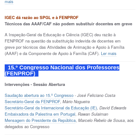
mais
IGEC dá razão ao SPGL e à FENPROF
Técnicos das AAAF/CAF não podem substituir docentes em greve
A Inspeção-Geral da Educação e Ciência (IGEC) deu razão à
FENPROF na questão da substituição indevida de docentes em
greve por técnicos das Atividades de Animação e Apoio à Família
(AAAF) e da Componente de Apoio à Família (CAF).
Ler mais
15.º Congresso Nacional dos Professores
(FENPROF)
Intervenções - Sessão Abertura
Saudação abertura ao 15.º Congresso
-
José Feliciano Costa
Secretário-Geral da FENPROF
,
Mário Nogueira
Secretário-Geral da Internacional da Educação (IE)
,
David Edwards
Embaixadora da Palestina em Portugal
,
Rawan Sulaiman
Mensagem do Presidente da República
,
Marcelo Rebelo de Sousa
, aos
delegados ao Congresso