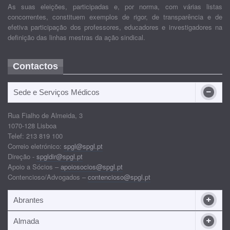
As suas eleições, participadas e, por norma, com várias listas
concorrentes, constituem exemplos de rigor, de transparência e de
efetiva participação dos professores, educadores e investigadores na
definição das linhas mestras da ação sindical.
Contactos
Sede e Serviços Médicos
Rua Fialho de Almeida, 3
1070-128 Lisboa
Telef: 213 819 100
Correio eletrónico:
spgl@spgl.pt
Direção -
spgldir@spgl.pt
Apoio a Sócios –
apoiosocios@spgl.pt
Contencioso/Advogados –
contencioso@spgl.pt
Abrantes
Almada