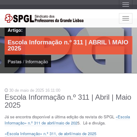
A
l
t
e
A
r
l
n
Artigo:
a
t
r
e
n
Escola Informação n.º 311 | ABRIL \ MAIO
a
r
v
2025
n
e
g
a
a
Pastas
/
Informação
r
ç
n
ã
o
a
v
e
30 de maio de 2025 16:11:00
g
Escola Informação n.º 311 | Abril | Maio
a
2025
ç
ã
Já se encontra disponível a última edição da revista do SPGL
«Escola
o
Informação» n.º 311 de abril/maio de 202
5. Lê e divulga.
«Escola Informação» n.º 311, de abril/maio de 2025