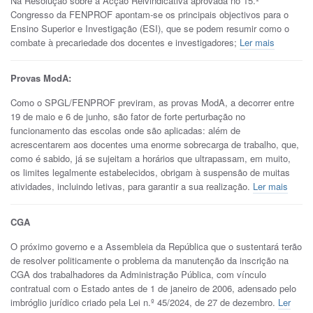
Na Resolução sobre a Acção Reivindicativa aprovada no 15.º
Congresso da FENPROF apontam-se os principais objectivos para o
Ensino Superior e Investigação (ESI), que se podem resumir como o
combate à precariedade dos docentes e investigadores;
Ler mais
Provas ModA:
Como o SPGL/FENPROF previram, as provas ModA, a decorrer entre
19 de maio e 6 de junho, são fator de forte perturbação no
funcionamento das escolas onde são aplicadas: além de
acrescentarem aos docentes uma enorme sobrecarga de trabalho, que,
como é sabido, já se sujeitam a horários que ultrapassam, em muito,
os limites legalmente estabelecidos, obrigam à suspensão de muitas
atividades, incluindo letivas, para garantir a sua realização.
Ler mais
CGA
O próximo governo e a Assembleia da República que o sustentará terão
de resolver politicamente o problema da manutenção da inscrição na
CGA dos trabalhadores da Administração Pública, com vínculo
contratual com o Estado antes de 1 de janeiro de 2006, adensado pelo
imbróglio jurídico criado pela Lei n.º 45/2024, de 27 de dezembro.
Ler