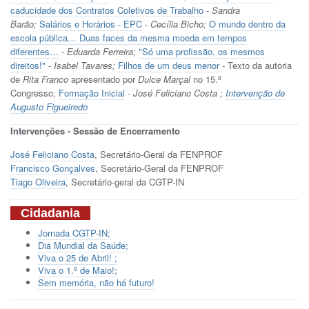
caducidade dos Contratos Coletivos de Trabalho
-
Sandra
Barão;
Salários e Horários - EPC
-
Cecília Bicho;
O mundo dentro da
escola pública… Duas faces da mesma moeda em tempos
diferentes…
-
Eduarda Ferreira;
"Só uma profissão, os mesmos
direitos!"
-
Isabel Tavares;
Filhos de um deus menor
- Texto da autoria
de
Rita Franco
apresentado por
Dulce Marçal
no 15.º
Congresso;
Formação Inicial
-
José Feliciano Costa
;
Intervenção de
Augusto Figueiredo
Intervenções - Sessão de Encerramento
José Feliciano Costa
, Secretário-Geral da FENPROF
Francisco Gonçalves
, Secretário-Geral da FENPROF
Tiago Oliveira
, Secretário-geral da CGTP-IN
Cidadania
Jornada CGTP-IN;
Dia Mundial da Saúde;
Viva o 25 de Abril! ;
Viva o 1.º de Maio!;
Sem memória, não há futuro!