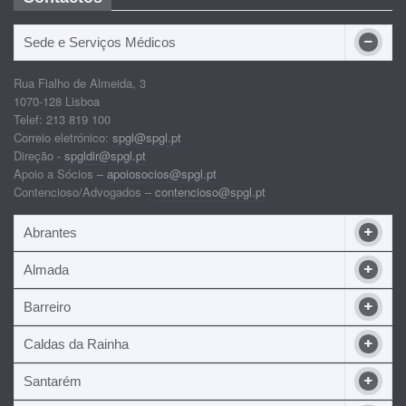
Sede e Serviços Médicos
Rua Fialho de Almeida, 3
1070-128 Lisboa
Telef: 213 819 100
Correio eletrónico:
spgl@spgl.pt
Direção -
spgldir@spgl.pt
Apoio a Sócios –
apoiosocios@spgl.pt
Contencioso/Advogados –
contencioso@spgl.pt
Abrantes
Almada
Barreiro
Caldas da Rainha
Santarém