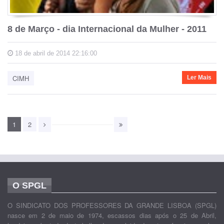
8 de Março - dia Internacional da Mulher - 2011
18 de abril de 2014 22:16:00
CIMH
Ler Mais
1
2
O SPGL
O SINDICATO DOS PROFESSORES DA GRANDE LISBOA (SPGL)
nasce em 2 de maio de 1974, escassos dias após o 25 de Abril,