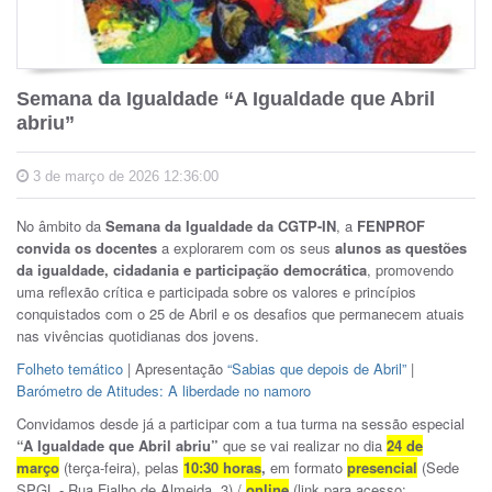
Semana da Igualdade “A Igualdade que Abril
abriu”
3 de março de 2026 12:36:00
No âmbito da
Semana da Igualdade
da CGTP-IN
, a
FENPROF
convida os docentes
a explorarem com os seus
alunos as questões
da igualdade, cidadania e participação democrática
, promovendo
uma reflexão crítica e participada sobre os valores e princípios
conquistados com o 25 de Abril e os desafios que permanecem atuais
nas vivências quotidianas dos jovens.
Folheto temático
| Apresentação
“Sabias que depois de Abril”
|
Barómetro de Atitudes: A liberdade no namoro
Convidamos desde já a participar com a tua turma na sessão especial
“A Igualdade que Abril abriu”
que se vai realizar no dia
24 de
março
(terça-feira), pelas
10:30 horas
,
em formato
presencial
(Sede
SPGL - Rua Fialho de Almeida, 3) /
online
(link para acesso: