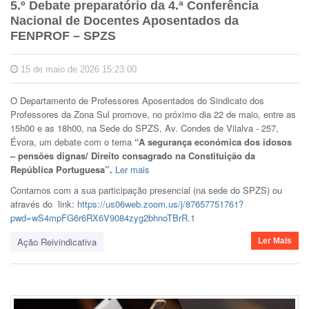
5.º Debate preparatório da 4.ª Conferência
Nacional de Docentes Aposentados da
FENPROF – SPZS
15 de maio de 2026 15:23:00
O Departamento de Professores Aposentados do Sindicato dos
Professores da Zona Sul promove, no próximo dia 22 de maio, entre as
15h00 e as 18h00, na Sede do SPZS, Av. Condes de Vilalva - 257,
Évora, um debate com o tema
“A segurança económica dos idosos
– pensões dignas/ Direito consagrado na Constituição da
República Portuguesa”.
Ler mais
Contamos com a sua participação presencial (na sede do SPZS) ou
através do link:
https://us06web.zoom.us/j/87657751761?
pwd=wS4mpFG6r6RX6V9084zyg2bhnoTBrR.1
Ação Reivindicativa
Ler Mais