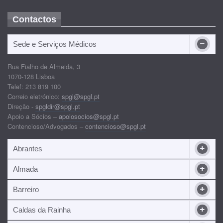
Contactos
Sede e Serviços Médicos
Rua Fialho de Almeida, 3
1070-128 Lisboa
Telef: 213 819 100
Correio eletrónico:
spgl@spgl.pt
Direção -
spgldir@spgl.pt
Apoio a Sócios –
apoiosocios@spgl.pt
Contencioso/Advogados –
contencioso@spgl.pt
Abrantes
Almada
Barreiro
Caldas da Rainha