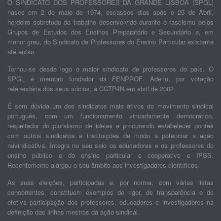
O SINDICATO DOS PROFESSORES DA GRANDE LISBOA (SPGL)
nasce em 2 de maio de 1974, escassos dias após o 25 de Abril,
herdeiro sobretudo do trabalho desenvolvido durante o fascismo pelos
Grupos de Estudos dos Ensinos Preparatório e Secundário e, em
menor grau, do Sindicato de Professores do Ensino Particular existente
até então.
Tornou-se desde logo o maior sindicato de professores do país. O
SPGL é membro fundador da FENPROF. Aderiu, por votação
referendária dos seus sócios, à CGTP-IN em abril de 2002.
É sem dúvida um dos sindicatos mais ativos do movimento sindical
português, com um funcionamento vincadamente democrático,
respeitador do pluralismo de ideias e procurando estabelecer pontes
com outros sindicatos e instituições de modo a potenciar a ação
reivindicativa. Integra no seu seio os educadores e os professores do
ensino público e do ensino particular e cooperativo e IPSS.
Recentemente alargou o seu âmbito aos investigadores científicos.
As suas eleições, participadas e, por norma, com várias listas
concorrentes, constituem exemplos de rigor, de transparência e de
efetiva participação dos professores, educadores e investigadores na
definição das linhas mestras da ação sindical.