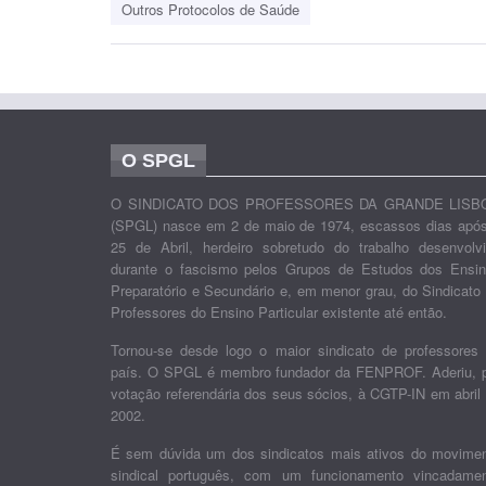
Outros Protocolos de Saúde
O SPGL
O SINDICATO DOS PROFESSORES DA GRANDE LISB
(SPGL) nasce em 2 de maio de 1974, escassos dias apó
25 de Abril, herdeiro sobretudo do trabalho desenvolv
durante o fascismo pelos Grupos de Estudos dos Ensi
Preparatório e Secundário e, em menor grau, do Sindicato
Professores do Ensino Particular existente até então.
Tornou-se desde logo o maior sindicato de professores
país. O SPGL é membro fundador da FENPROF. Aderiu, 
votação referendária dos seus sócios, à CGTP-IN em abril
2002.
É sem dúvida um dos sindicatos mais ativos do movime
sindical português, com um funcionamento vincadame