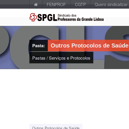
FENPROF
CGTP
Quero sindicalizar
Pasta:
Outros Protocolos de Saúde
Pastas
/
Serviços e Protocolos
Outros Protocolos de Saúde