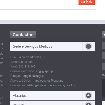
Ler Mais
Contactos
OA
Sede e Serviços Médicos
s o
ido
Rua Fialho de Almeida, 3
nos
1070-128 Lisboa
 de
Telef: 213 819 100
Correio eletrónico:
spgl@spgl.pt
M
 do
Direção -
spgldir@spgl.pt
por
Apoio a Sócios –
apoiosocios@spgl.pt
 de
Contencioso/Advogados –
contencioso@spgl.pt
Abrantes
nto
nte