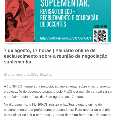
7 de agosto, 17 horas | Plenário online de
esclarecimento sobre a reunião de negociação
suplementar
5 de agosto de 2026 16:19:00
A FENPROF requereu a negociação suplementar sobre o recrutamento
e colocação de docentes proposto pelo MECI e a reunião vai realizar-se
na próxima quinta-feira, dia 6 de agosto, às 17 horas.
No dia seguinte, a FENPROF realiza o habitual plenário online de
esclarecimento aos professores e educadores. Para aceder ao plenário,
basta clicar no link a partir das 17 horas de sexta-feira, dia 7 de agosto: