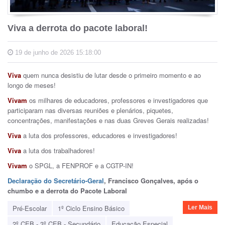
Viva a derrota do pacote laboral!
19 de junho de 2026 15:18:00
Viva
quem nunca desistiu de lutar desde o primeiro momento e ao
longo de meses!
Vivam
os milhares de educadores, professores e investigadores que
participaram nas diversas reuniões e plenários, piquetes,
concentrações, manifestações e nas duas Greves Gerais realizadas!
Viva
a luta dos professores, educadores e investigadores!
Viva
a luta dos trabalhadores!
Vivam
o SPGL, a FENPROF e a CGTP-IN!
Declaração do Secretário-Geral
, Francisco Gonçalves, após o
chumbo e a derrota do Pacote Laboral
Pré-Escolar
1º Ciclo Ensino Básico
Ler Mais
2º CEB - 3º CEB - Secundário
Educação Especial