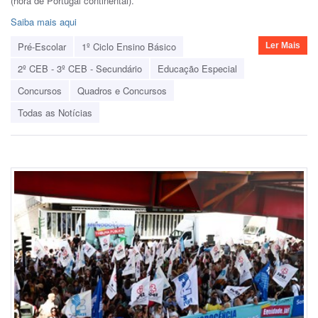
(hora de Portugal continental).
Saiba mais aqui
Pré-Escolar
1º Ciclo Ensino Básico
Ler Mais
2º CEB - 3º CEB - Secundário
Educação Especial
Concursos
Quadros e Concursos
Todas as Notícias