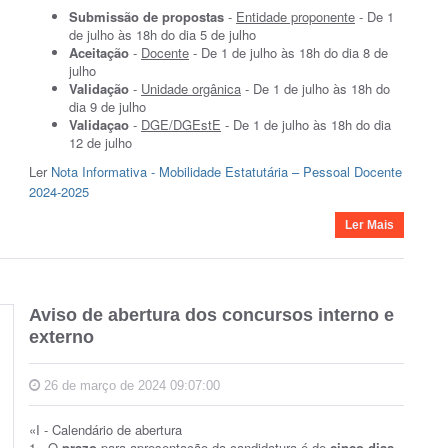
Submissão de propostas
-
Entidade proponente
- De 1
de julho às 18h do dia 5 de julho
Aceitação
-
Docente
- De 1 de julho às 18h do dia 8 de
julho
Validação
-
Unidade orgânica
- De 1 de julho às 18h do
dia 9 de julho
Validaçao
-
DGE/DGEstE
- De 1 de julho às 18h do dia
12 de julho
Ler
Nota Informativa - Mobilidade Estatutária – Pessoal Docente
2024-2025
Ler Mais
Aviso de abertura dos concursos interno e
externo
26 de março de 2024 09:07:00
«I - Calendário de abertura
1 -
O
prazo
para apresentação da candidatura é de
cinco dias