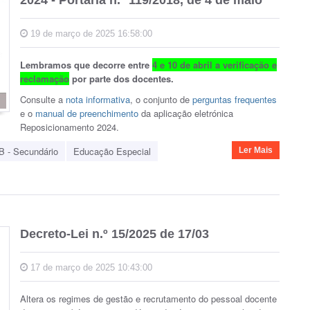
2024 - Portaria n.º 119/2018, de 4 de maio
19 de março de 2025 16:58:00
Lembramos que decorre entre
4 e 10 de abril a verificação e
reclamação
por parte dos docentes.
Consulte a
nota informativa
, o conjunto de
perguntas frequentes
e o
manual de preenchimento
da aplicação eletrónica
Reposicionamento 2024.
B - Secundário
Educação Especial
Ler Mais
Decreto-Lei n.º 15/2025 de 17/03
17 de março de 2025 10:43:00
Altera os regimes de gestão e recrutamento do pessoal docente