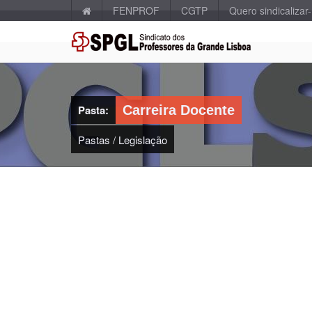
FENPROF
CGTP
Quero sindicalizar
Pasta:
Carreira Docente
Pastas
/
Legislação