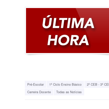
Pré-Escolar
1º Ciclo Ensino Básico
2º CEB - 3º CE
Carreira Docente
Todas as Notícias