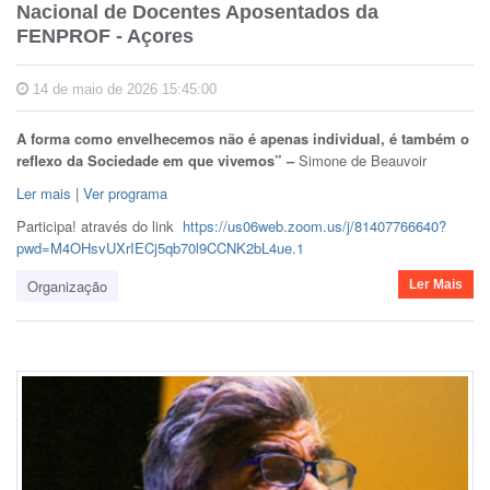
Nacional de Docentes Aposentados da
FENPROF - Açores
14 de maio de 2026 15:45:00
A forma como envelhecemos não é apenas individual, é também o
reflexo da Sociedade em que vivemos” –
Simone de Beauvoir
Ler mais
|
Ver programa
Participa! através do link
https://us06web.zoom.us/j/81407766640?
pwd=M4OHsvUXrIECj5qb70l9CCNK2bL4ue.1
Organização
Ler Mais