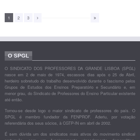
1
2
3
O SPGL
O SINDICATO DOS PROFESSORES DA GRANDE LISBOA (SPGL)
nasce em 2 de maio de 1974, escassos dias após o 25 de Abril,
herdeiro sobretudo do trabalho desenvolvido durante o fascismo pelos
Grupos de Estudos dos Ensinos Preparatório e Secundário e, em
menor grau, do Sindicato de Professores do Ensino Particular existente
até então.
Tornou-se desde logo o maior sindicato de professores do país. O
SPGL é membro fundador da FENPROF. Aderiu, por votação
referendária dos seus sócios, à CGTP-IN em abril de 2002.
É sem dúvida um dos sindicatos mais ativos do movimento sindical