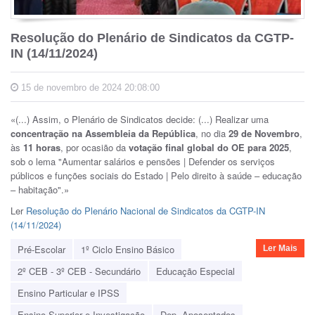
Resolução do Plenário de Sindicatos da CGTP-
IN (14/11/2024)
15 de novembro de 2024 20:08:00
«(...) Assim, o Plenário de Sindicatos decide: (...)
Realizar uma
concentração na Assembleia da República
, no dia
29 de Novembro
,
às
11 horas
, por ocasião da
votação final global do OE para 2025
,
sob o lema "Aumentar salários e pensões | Defender os serviços
públicos e funções sociais do Estado | Pelo direito à saúde – educação
– habitação".»
Ler
Resolução do Plenário Nacional de Sindicatos da CGTP-IN
(14/11/2024)
Pré-Escolar
1º Ciclo Ensino Básico
Ler Mais
2º CEB - 3º CEB - Secundário
Educação Especial
Ensino Particular e IPSS
Ensino Superior e Investigação
Dep. Aposentados