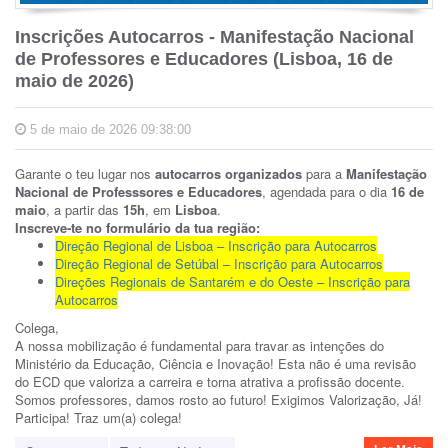
Inscrições Autocarros - Manifestação Nacional
de Professores e Educadores (Lisboa, 16 de
maio de 2026)
5 de maio de 2026 09:38:00
Garante o teu lugar nos
autocarros organizados
para a
Manifestação
Nacional de Professsores e Educadores
, agendada para o dia
16 de
maio
, a partir das
15h
, em
Lisboa
.
Inscreve-te no formulário da tua região:
Direção Regional de Lisboa – Inscrição para Autocarros
Direção Regional de Setúbal – Inscrição para Autocarros
Direções Regionais de Santarém e do Oeste – Inscrição para
Autocarros
Colega,
A nossa mobilização é fundamental para travar as intenções do
Ministério da Educação, Ciência e Inovação! Esta não é uma revisão
do ECD que valoriza a carreira e torna atrativa a profissão docente.
Somos professores, damos rosto ao futuro! Exigimos Valorização, Já!
Participa! Traz um(a) colega!