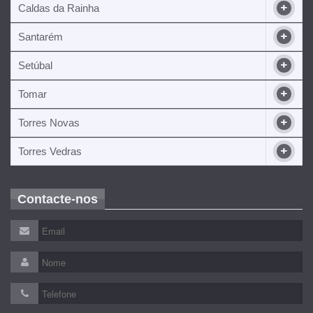
Caldas da Rainha
Santarém
Setúbal
Tomar
Torres Novas
Torres Vedras
Contacte-nos