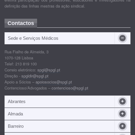
definição das linhas mestras da ação sindical.
Contactos
Sede e Serviços Médicos
Rua Fialho de Almeida, 3
1070-128 Lisboa
Telef: 213 819 100
Correio eletrónico:
spgl@spgl.pt
Direção -
spgldir@spgl.pt
Apoio a Sócios –
apoiosocios@spgl.pt
Contencioso/Advogados –
contencioso@spgl.pt
Abrantes
Almada
Barreiro