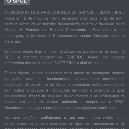
O SPGL
O SINDICATO DOS PROFESSORES DA GRANDE LISBOA (SPGL)
nasce em 2 de maio de 1974, escassos dias após o 25 de Abril,
herdeiro sobretudo do trabalho desenvolvido durante o fascismo pelos
Grupos de Estudos dos Ensinos Preparatório e Secundário e, em
menor grau, do Sindicato de Professores do Ensino Particular existente
até então.
Tornou-se desde logo o maior sindicato de professores do país. O
SPGL é membro fundador da FENPROF. Aderiu, por votação
referendária dos seus sócios, à CGTP-IN em abril de 2002.
É sem dúvida um dos sindicatos mais ativos do movimento sindical
português, com um funcionamento vincadamente democrático,
respeitador do pluralismo de ideias e procurando estabelecer pontes
com outros sindicatos e instituições de modo a potenciar a ação
reivindicativa. Integra no seu seio os educadores e os professores do
ensino público e do ensino particular e cooperativo e IPSS.
Recentemente alargou o seu âmbito aos investigadores científicos.
As suas eleições, participadas e, por norma, com várias listas
concorrentes, constituem exemplos de rigor, de transparência e de
efetiva participação dos professores, educadores e investigadores na