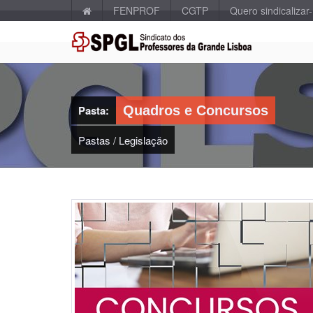
FENPROF
CGTP
Quero sindicalizar
Pasta:
Quadros e Concursos
Pastas
/
Legislação