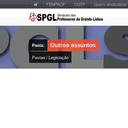
FENPROF
CGTP
Quero sindicalizar
Pasta:
Outros assuntos
Pastas
/
Legislação