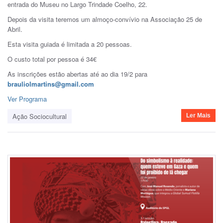
entrada do Museu no Largo Trindade Coelho, 22.
Depois da visita teremos um almoço-convívio na Associação 25 de
Abril.
Esta visita guiada é limitada a 20 pessoas.
O custo total por pessoa é 34€
As inscrições estão abertas até ao dia 19/2 para
brauliolmartins@gmail.com
Ver Programa
Ação Sociocultural
Ler Mais