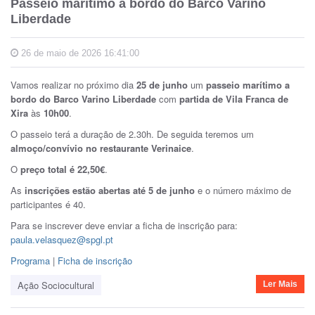
Passeio marítimo a bordo do Barco Varino
Liberdade
26 de maio de 2026 16:41:00
Vamos realizar no próximo dia
25 de junho
um
passeio marítimo a
bordo do Barco Varino Liberdade
com
partida de Vila Franca de
Xira
às
10h00
.
O passeio terá a duração de 2.30h. De seguida teremos um
almoço/convívio no restaurante Verinaice
.
O
preço total é 22,50€
.
As
inscrições estão abertas até 5 de junho
e o número máximo de
participantes é 40.
Para se inscrever deve enviar a ficha de inscrição para:
paula.velasquez@spgl.pt
Programa
|
Ficha de inscrição
Ação Sociocultural
Ler Mais