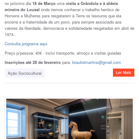
no próximo dia
18 de Março
uma
visita a Grândola e à aldeia
mineira do Lousal
onde iremos conhecer o trabalho heróico de
Homens e Mulheres para resgatarem à Terra os tesouros que ela
encerra e a fraternidade de um povo, para sempre associado aos
valores da liberdade, democracia e solidariedade resgatados em abril de
1974.
Consulta programa aqui.
Preço p/pessoa: 40€ - inclui transporte, almoço e visitas guiadas
Inscrições até 28 de fevereiro
para:
brauliolmartins@gmail.com
Ação Sociocultural
Ler Mais