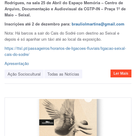
Rodrigues
,
na sala 25 de Abril do Espaço Memória – Centro de
Arquivo, Documentação e Audiovisual da CGTP-IN – Praça 1º de
Maio – Seixal.
Inscrições até 2 de dezembro para:
brauliolmartins@gmail.com
Nota: Há barcos a sair do Cais do Sodré com destino ao Seixal e
depois é só apanhar um táxi até ao local da exposição.
https://ttsl.pt/passageiros/horarios-de-ligacoes-fluviais/ligacao-seixal-
cais-do-sodre/
Apresentação
Ação Sociocultural
Todas as Notícias
Ler Mais