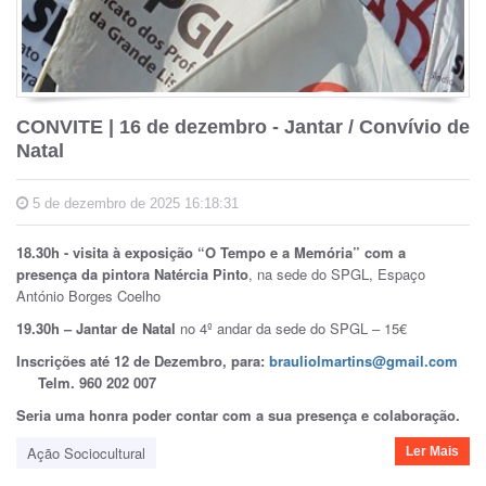
CONVITE | 16 de dezembro - Jantar / Convívio de
Natal
5 de dezembro de 2025 16:18:31
18.30h - visita à exposição “O Tempo e a Memória” com a
presença da pintora Natércia Pinto
, na sede do SPGL, Espaço
António Borges Coelho
19.30h – Jantar de Natal
no 4º andar da sede do SPGL – 15€
Inscrições até 12 de Dezembro, para:
brauliolmartins@gmail.com
Telm. 960 202 007
Seria uma honra poder contar com a sua presença e colaboração.
Ação Sociocultural
Ler Mais