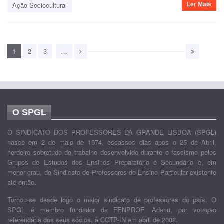
Ação Sociocultural
Ler Mais
1
2
3
…
O SPGL
O SINDICATO DOS PROFESSORES DA GRANDE LISBOA (SPGL)
nasce em 2 de maio de 1974, escassos dias após o 25 de Abril,
herdeiro sobretudo do trabalho desenvolvido durante o fascismo pelos
Grupos de Estudos dos Ensinos Preparatório e Secundário e, em
menor grau, do Sindicato de Professores do Ensino Particular existente
até então.
Tornou-se desde logo o maior sindicato de professores do país. O
SPGL é membro fundador da FENPROF. Aderiu, por votação
referendária dos seus sócios, à CGTP-IN em abril de 2002.