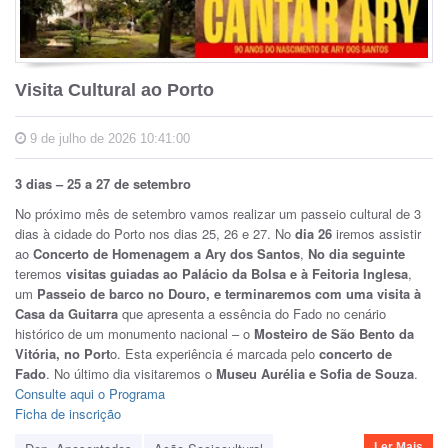
Visita Cultural ao Porto
9 de julho de 2026 10:41:00
3 dias – 25 a 27 de setembro
No próximo mês de setembro vamos realizar um passeio cultural de 3
dias à cidade do Porto nos dias 25, 26 e 27. No
dia 26
iremos assistir
ao
Concerto de Homenagem a Ary dos Santos
,
No dia seguinte
teremos
visitas guiadas ao Palácio da Bolsa e à Feitoria Inglesa
,
um
Passeio de barco no Douro, e terminaremos com uma
visita à
Casa da Guitarra
que apresenta a essência do Fado no cenário
histórico de um monumento nacional – o
Mosteiro de São Bento da
Vitória, no Port
o. Esta experiência é marcada pelo
concerto de
Fado
. No último dia visitaremos o
Museu Aurélia e Sofia de Souza
.
Consulte aqui o Programa
Ficha de inscrição
Ler Mais