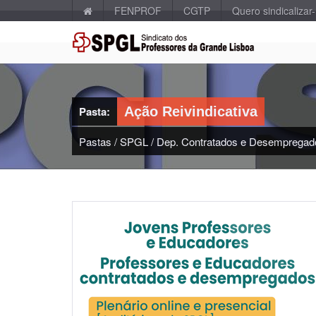
FENPROF
CGTP
Quero sindicalizar
Pasta:
Ação Reivindicativa
Pastas
/
SPGL
/
Dep. Contratados e Desempregad