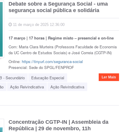
Debate sobre a Segurança Social - uma
segurança social pública e solidária
11 de março de 2025 12:36:00
17 março | 17 horas | Regime misto – presencial e on-line
Com: Maria Clara Murteira (Professora Faculdade de Economia
da UC Centro de Estudos Sociais) e José Correia (CGTP-IN)
Online:
https://tinyurl.com/seguranca-social
Presencial: Sede do SPGL/FENPROF
B - Secundário
Educação Especial
Ler Mais
ão
Ação Reivindicativa
Ação Reivindicativa
Concentração CGTP-IN | Assembleia da
República | 29 de novembro, 11h