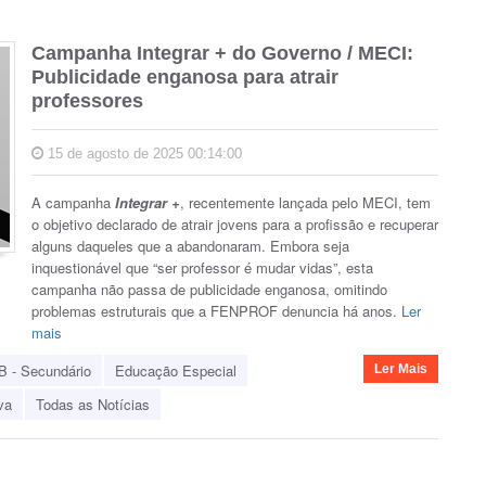
Campanha Integrar + do Governo / MECI:
Publicidade enganosa para atrair
professores
15 de agosto de 2025 00:14:00
A campanha
Integrar +
, recentemente lançada pelo MECI, tem
o objetivo declarado de atrair jovens para a profissão e recuperar
alguns daqueles que a abandonaram. Embora seja
inquestionável que “ser professor é mudar vidas”, esta
campanha não passa de publicidade enganosa, omitindo
problemas estruturais que a FENPROF denuncia há anos.
Ler
mais
B - Secundário
Educação Especial
Ler Mais
va
Todas as Notícias