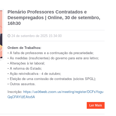
Plenário Professores Contratados e
Desempregados | Online, 30 de setembro,
16h30
24 de setembro de 2025 15:34:00
Ordem de Trabalhos:
• A falta de professores e a continuação da precariedade;
• As medidas (insuficientes) do governo para este ano letivo;
• Alterações à lei laboral;
• A reforma do Estado;
• Ação reivindicativa - 4 de outubro;
• Eleição de uma comissão de contratados (sócios SPGL);
• Outros assuntos.
Inscrição:
https://us06web.zoom.us/meeting/register/DCFsYogu
QqCFAYI2EAto5A
Ler Mais