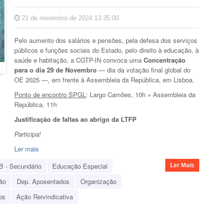
21 de novembro de 2024 13:35:00
Pelo aumento dos salários e pensões, pela defesa dos serviços
públicos e funções sociais do Estado, pelo direito à educação, à
saúde e habitação, a CGTP-IN convoca uma
Concentração
para o dia 29 de Novembro
— dia da votação final global do
OE 2025 —,
em frente à
Assembleia da República, em Lisboa.
Ponto de encontro SPGL
: Largo Camões, 10h » Assembleia da
República, 11h
Justificação de faltas ao abrigo da LTFP
Participa!
Ler mais
B - Secundário
Educação Especial
Ler Mais
ão
Dep. Aposentados
Organização
os
Ação Reivindicativa