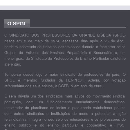
O SPGL
O SINDICATO DOS PROFESSORES DA GRANDE LISBOA (SPGL)
nasce em 2 de maio de 1974, escassos dias após o 25 de Abril,
herdeiro sobretudo do trabalho desenvolvido durante o fascismo pelos
Grupos de Estudos dos Ensinos Preparatório e Secundário e, em
menor grau, do Sindicato de Professores do Ensino Particular existente
até então.
Tornou-se desde logo o maior sindicato de professores do país. O
SPGL é membro fundador da FENPROF. Aderiu, por votação
referendária dos seus sócios, à CGTP-IN em abril de 2002.
É sem dúvida um dos sindicatos mais ativos do movimento sindical
português, com um funcionamento vincadamente democrático,
respeitador do pluralismo de ideias e procurando estabelecer pontes
com outros sindicatos e instituições de modo a potenciar a ação
reivindicativa. Integra no seu seio os educadores e os professores do
ensino público e do ensino particular e cooperativo e IPSS.