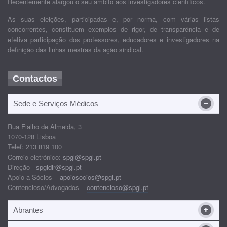
Recentemente alargou o seu âmbito aos investigadores científicos.
As suas eleições, participadas e, por norma, com várias listas
concorrentes, constituem exemplos de rigor, de transparência e de
efetiva participação dos professores, educadores e investigadores na
definição das linhas mestras da ação sindical.
Contactos
Sede e Serviços Médicos
Rua Fialho de Almeida, 3
1070-128 Lisboa
Telef: 213 819 100
Correio eletrónico:
spgl@spgl.pt
Direção -
spgldir@spgl.pt
Apoio a Sócios –
apoiosocios@spgl.pt
Contencioso/Advogados –
contencioso@spgl.pt
Abrantes