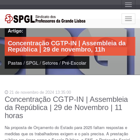
A
l
t
e
A
r
l
n
Artigo:
a
t
r
e
n
Concentração CGTP-IN | Assembleia da
a
r
v
República | 29 de novembro, 11h
n
e
g
a
a
Pastas
/
SPGL
/
Setores
/
Pré-Escolar
r
ç
n
ã
o
a
v
e
21 de novembro de 2024 13:35:00
g
Concentração CGTP-IN | Assembleia
a
da República | 29 de Novembro | 11
ç
ã
horas
o
Na proposta de Orçamento do Estado para 2025 faltam respostas e
medidas que os trabalhadores exigem e o país precisa. A prestação
pública em áreas como a Escola Pública, o SNS, a Protecção Social,