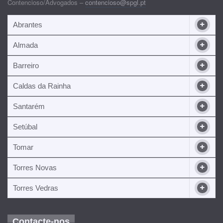
Contencioso/Advogados –
contencioso@spgl.pt
Abrantes
Almada
Barreiro
Caldas da Rainha
Santarém
Setúbal
Tomar
Torres Novas
Torres Vedras
Contacte-nos