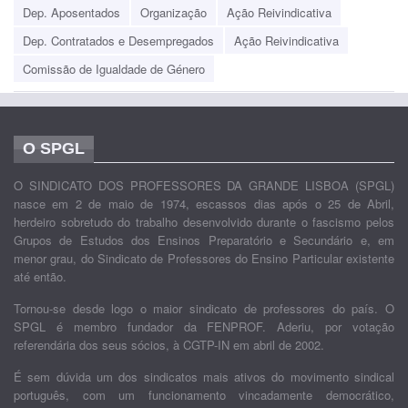
Dep. Aposentados
Organização
Ação Reivindicativa
Dep. Contratados e Desempregados
Ação Reivindicativa
Comissão de Igualdade de Género
O SPGL
O SINDICATO DOS PROFESSORES DA GRANDE LISBOA (SPGL)
nasce em 2 de maio de 1974, escassos dias após o 25 de Abril,
herdeiro sobretudo do trabalho desenvolvido durante o fascismo pelos
Grupos de Estudos dos Ensinos Preparatório e Secundário e, em
menor grau, do Sindicato de Professores do Ensino Particular existente
até então.
Tornou-se desde logo o maior sindicato de professores do país. O
SPGL é membro fundador da FENPROF. Aderiu, por votação
referendária dos seus sócios, à CGTP-IN em abril de 2002.
É sem dúvida um dos sindicatos mais ativos do movimento sindical
português, com um funcionamento vincadamente democrático,