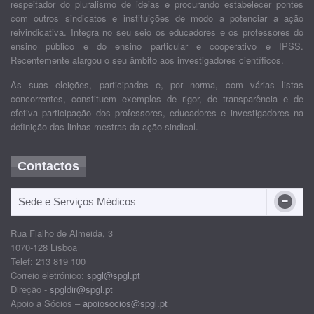
respeitador do pluralismo de ideias e procurando estabelecer pontes
com outros sindicatos e instituições de modo a potenciar a ação
reivindicativa. Integra no seu seio os educadores e os professores do
ensino público e do ensino particular e cooperativo e IPSS.
Recentemente alargou o seu âmbito aos investigadores científicos.
As suas eleições, participadas e, por norma, com várias listas
concorrentes, constituem exemplos de rigor, de transparência e de
efetiva participação dos professores, educadores e investigadores na
definição das linhas mestras da ação sindical.
Contactos
Sede e Serviços Médicos
Rua Fialho de Almeida, 3
1070-128 Lisboa
Telef: 213 819 100
Correio eletrónico:
spgl@spgl.pt
Direção -
spgldir@spgl.pt
Apoio a Sócios –
apoiosocios@spgl.pt