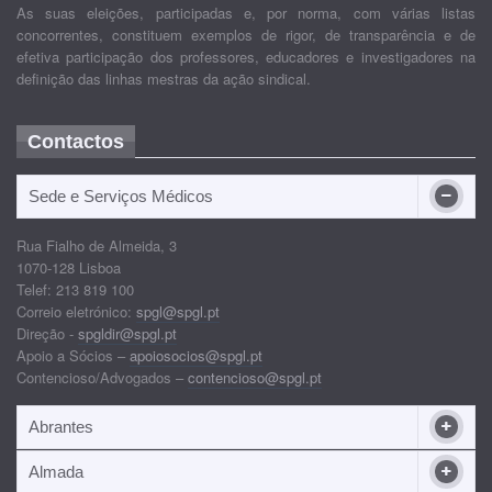
As suas eleições, participadas e, por norma, com várias listas
concorrentes, constituem exemplos de rigor, de transparência e de
efetiva participação dos professores, educadores e investigadores na
definição das linhas mestras da ação sindical.
Contactos
Sede e Serviços Médicos
Rua Fialho de Almeida, 3
1070-128 Lisboa
Telef: 213 819 100
Correio eletrónico:
spgl@spgl.pt
Direção -
spgldir@spgl.pt
Apoio a Sócios –
apoiosocios@spgl.pt
Contencioso/Advogados –
contencioso@spgl.pt
Abrantes
Almada