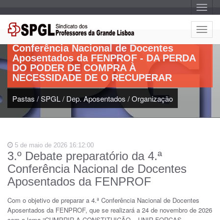
A
l
Artigo:
t
e
A
r
3.º Debate preparatório da 4.ª
l
n
Conferência Nacional de Docentes
a
t
r
Aposentados da FENPROF - DA PERDA
e
n
DO PODER DE COMPRA À
a
r
v
NECESSIDADE DE O RECUPERAR
n
e
g
a
a
Pastas
/
SPGL
/
Dep. Aposentados
/
Organização
r
ç
n
ã
o
a
v
e
5 de maio de 2026 16:12:00
g
3.º Debate preparatório da 4.ª
a
Conferência Nacional de Docentes
ç
ã
Aposentados da FENPROF
o
Com o objetivo de preparar a 4.ª Conferência Nacional de Docentes
Aposentados da FENPROF, que se realizará a 24 de novembro de 2026
com o lema “CUMPRIR A CONSTITUIÇÃO – UNIR FORÇAS –