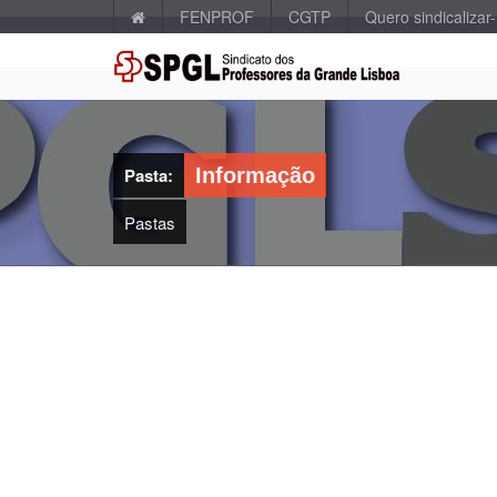
FENPROF
CGTP
Quero sindicalizar
Pasta:
Informação
Pastas