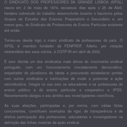
O SINDICATO DOS PROFESSORES DA GRANDE LISBOA (SPGL)
nasce em 2 de maio de 1974, escassos dias após o 25 de Abril,
herdeiro sobretudo do trabalho desenvolvido durante o fascismo pelos
Grupos de Estudos dos Ensinos Preparatório e Secundário e, em
menor grau, do Sindicato de Professores do Ensino Particular existente
até então.
Tornou-se desde logo o maior sindicato de professores do país. O
SPGL é membro fundador da FENPROF. Aderiu, por votação
referendária dos seus sócios, à CGTP-IN em abril de 2002.
É sem dúvida um dos sindicatos mais ativos do movimento sindical
português, com um funcionamento vincadamente democrático,
respeitador do pluralismo de ideias e procurando estabelecer pontes
com outros sindicatos e instituições de modo a potenciar a ação
reivindicativa. Integra no seu seio os educadores e os professores do
ensino público e do ensino particular e cooperativo e IPSS.
Recentemente alargou o seu âmbito aos investigadores científicos.
As suas eleições, participadas e, por norma, com várias listas
concorrentes, constituem exemplos de rigor, de transparência e de
efetiva participação dos professores, educadores e investigadores na
definição das linhas mestras da ação sindical.