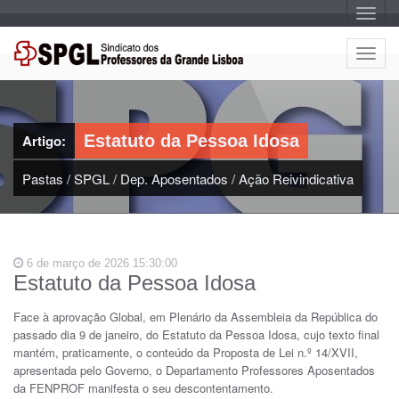
A
l
t
e
A
r
l
n
a
t
r
e
n
a
r
v
Artigo:
Estatuto da Pessoa Idosa
n
e
g
a
a
Pastas
/
SPGL
/
Dep. Aposentados
/
Ação Reivindicativa
r
ç
n
ã
o
a
v
e
6 de março de 2026 15:30:00
g
Estatuto da Pessoa Idosa
a
ç
Face à aprovação Global, em Plenário da Assembleia da República do
ã
passado dia 9 de janeiro, do Estatuto da Pessoa Idosa, cujo texto final
o
mantém, praticamente, o conteúdo da Proposta de Lei n.º 14/XVII,
apresentada pelo Governo, o Departamento Professores Aposentados
da FENPROF manifesta o seu descontentamento.