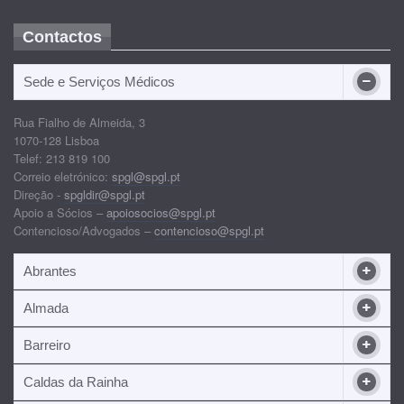
Contactos
Sede e Serviços Médicos
Rua Fialho de Almeida, 3
1070-128 Lisboa
Telef: 213 819 100
Correio eletrónico:
spgl@spgl.pt
Direção -
spgldir@spgl.pt
Apoio a Sócios –
apoiosocios@spgl.pt
Contencioso/Advogados –
contencioso@spgl.pt
Abrantes
Almada
Barreiro
Caldas da Rainha