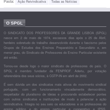
Ação Reivindicativa
Todas as Notícias
Pasta:
O SPGL
O SINDICATO DOS PROFESSORES DA GRANDE LISBOA (SPGL)
nasce em 2 de maio de 1974, escassos dias após o 25 de Abril,
herdeiro sobretudo do trabalho desenvolvido durante o fascismo pelos
Grupos de Estudos dos Ensinos Preparatório e Secundário e, em
menor grau, do Sindicato de Professores do Ensino Particular existente
até então.
Tornou-se desde logo o maior sindicato de professores do país. O
SPGL é membro fundador da FENPROF. Aderiu, por votação
referendária dos seus sócios, à CGTP-IN em abril de 2002.
É sem dúvida um dos sindicatos mais ativos do movimento sindical
português, com um funcionamento vincadamente democrático,
respeitador do pluralismo de ideias e procurando estabelecer pontes
com outros sindicatos e instituições de modo a potenciar a ação
reivindicativa. Integra no seu seio os educadores e os professores do
ensino público e do ensino particular e cooperativo e IPSS.