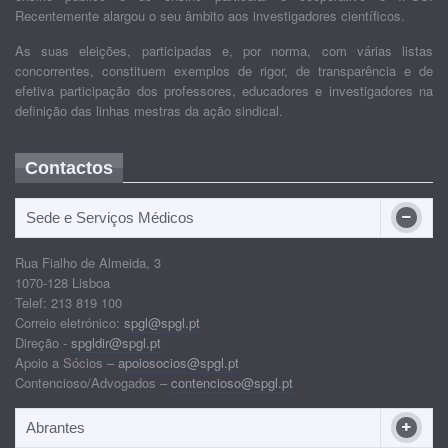
Recentemente alargou o seu âmbito aos investigadores científicos.
As suas eleições, participadas e, por norma, com várias listas
concorrentes, constituem exemplos de rigor, de transparência e de
efetiva participação dos professores, educadores e investigadores na
definição das linhas mestras da ação sindical.
Contactos
Sede e Serviços Médicos
Rua Fialho de Almeida, 3
1070-128 Lisboa
Telef: 213 819 100
Correio eletrónico:
spgl@spgl.pt
Direção -
spgldir@spgl.pt
Apoio a Sócios –
apoiosocios@spgl.pt
Contencioso/Advogados –
contencioso@spgl.pt
Abrantes