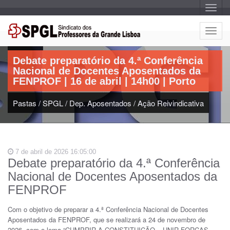
A
l
t
e
A
r
Artigo:
l
n
a
t
r
Debate preparatório da 4.ª Conferência
e
n
Nacional de Docentes Aposentados da
a
r
v
FENPROF | 16 de abril | 14h00 | Porto
n
e
g
a
a
Pastas
/
SPGL
/
Dep. Aposentados
/
Ação Reivindicativa
r
ç
n
ã
o
a
v
e
7 de abril de 2026 16:05:00
g
Debate preparatório da 4.ª Conferência
a
Nacional de Docentes Aposentados da
ç
ã
FENPROF
o
Com o objetivo de preparar a 4.ª Conferência Nacional de Docentes
Aposentados da FENPROF, que se realizará a 24 de novembro de
2026, com o lema “CUMPRIR A CONSTITUIÇÃO – UNIR FORÇAS –