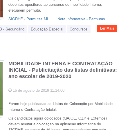
docentes opositores ao concurso de mobilidade interna,
efetuarem permuta.
SIGRHE
- Permutas MI
Nota Informativa - Permutas
B - Secundário
Educação Especial
Concursos
Ler Mais
MOBILIDADE INTERNA E CONTRATAÇÃO
INICIAL - Publicitação das listas definitivas:
ano escolar de 2019-2020
16 de agosto de 2019 11:14:00
Foram hoje publicadas as Listas de Colocação por Mobilidade
Interna e Contratação Inicial.
Os candidatos agora colocados (QA/QE, QZP e Externos)
devem aceitar a colocação na aplicação informática do
SIGRHE, no prazo de 48 horas, correspondentes aos dois