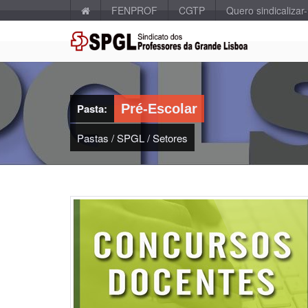
FENPROF
CGTP
Quero sindicalizar
Pasta:
Pré-Escolar
Pastas
/
SPGL
/
Setores