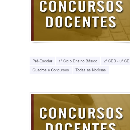
Pré-Escolar
1º Ciclo Ensino Básico
2º CEB - 3º CE
Quadros e Concursos
Todas as Notícias