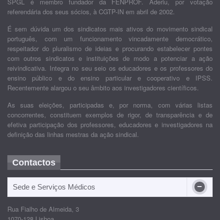
SPGL é membro fundador da FENPROF. Aderiu, por votação
referendária dos seus sócios, à CGTP-IN em abril de 2002.
É sem dúvida um dos sindicatos mais ativos do movimento sindical
português, com um funcionamento vincadamente democrático,
respeitador do pluralismo de ideias e procurando estabelecer pontes
com outros sindicatos e instituições de modo a potenciar a ação
reivindicativa. Integra no seu seio os educadores e os professores do
ensino público e do ensino particular e cooperativo e IPSS.
Recentemente alargou o seu âmbito aos investigadores científicos.
As suas eleições, participadas e, por norma, com várias listas
concorrentes, constituem exemplos de rigor, de transparência e de
efetiva participação dos professores, educadores e investigadores na
definição das linhas mestras da ação sindical.
Contactos
Sede e Serviços Médicos
Rua Fialho de Almeida, 3
1070-128 Lisboa