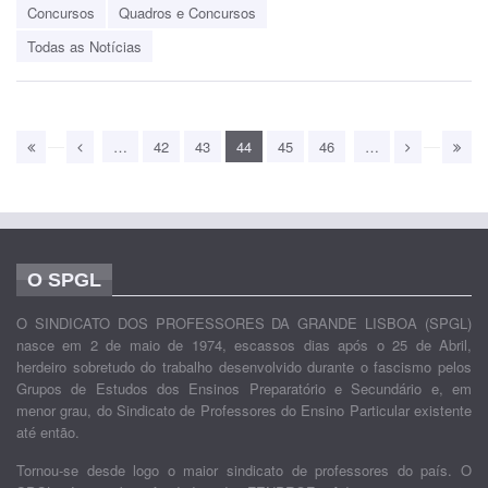
Concursos
Quadros e Concursos
Todas as Notícias
…
42
43
44
45
46
…
O SPGL
O SINDICATO DOS PROFESSORES DA GRANDE LISBOA (SPGL)
nasce em 2 de maio de 1974, escassos dias após o 25 de Abril,
herdeiro sobretudo do trabalho desenvolvido durante o fascismo pelos
Grupos de Estudos dos Ensinos Preparatório e Secundário e, em
menor grau, do Sindicato de Professores do Ensino Particular existente
até então.
Tornou-se desde logo o maior sindicato de professores do país. O