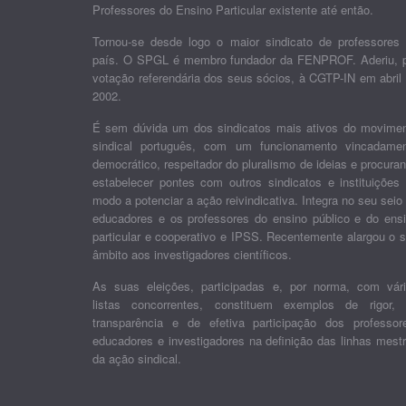
Professores do Ensino Particular existente até então.
Tornou-se desde logo o maior sindicato de professores
país. O SPGL é membro fundador da FENPROF. Aderiu, 
votação referendária dos seus sócios, à CGTP-IN em abril
2002.
É sem dúvida um dos sindicatos mais ativos do movime
sindical português, com um funcionamento vincadame
democrático, respeitador do pluralismo de ideias e procura
estabelecer pontes com outros sindicatos e instituições
modo a potenciar a ação reivindicativa. Integra no seu seio
educadores e os professores do ensino público e do ens
particular e cooperativo e IPSS. Recentemente alargou o 
âmbito aos investigadores científicos.
As suas eleições, participadas e, por norma, com vár
listas concorrentes, constituem exemplos de rigor,
transparência e de efetiva participação dos professor
educadores e investigadores na definição das linhas mest
da ação sindical.