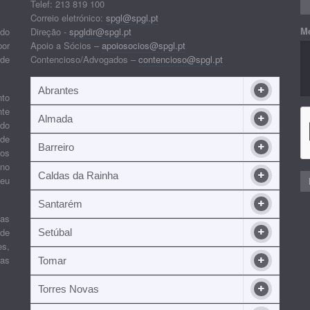
Telef: 213 819 100
Correio eletrónico:
spgl@spgl.pt
M
 do
Direção -
spgldir@spgl.pt
por
Apoio a Sócios –
apoiosocios@spgl.pt
 de
Contencioso/Advogados –
contencioso@spgl.pt
Abrantes
nto
nte
Almada
ndo
 de
Barreiro
 os
ino
Caldas da Rainha
seu
Santarém
ias
 de
Setúbal
es,
ras
Tomar
Torres Novas