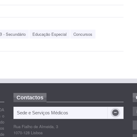
B - Secundário
Educação Especial
Concursos
Contactos
OA
Sede e Serviços Médicos
s o
ido
Rua Fialho de Almeida, 3
nos
1070-128 Lisboa
 de