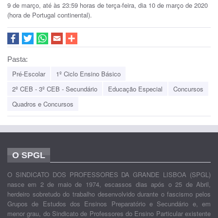
9 de março, até às 23:59 horas de terça-feira, dia 10 de março de 2020
(hora de Portugal continental).
Pasta:
Pré-Escolar
1º Ciclo Ensino Básico
2º CEB - 3º CEB - Secundário
Educação Especial
Concursos
Quadros e Concursos
O SPGL
O SINDICATO DOS PROFESSORES DA GRANDE LISBOA (SPGL)
nasce em 2 de maio de 1974, escassos dias após o 25 de Abril,
herdeiro sobretudo do trabalho desenvolvido durante o fascismo pelos
Grupos de Estudos dos Ensinos Preparatório e Secundário e, em
menor grau, do Sindicato de Professores do Ensino Particular existente