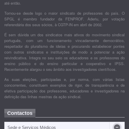
até então.
Tornou-se desde logo o maior sindicato de professores do país. O
SPGL é membro fundador da FENPROF. Aderiu, por votação
referendária dos seus sócios, à CGTP-IN em abril de 2002.
É sem dúvida um dos sindicatos mais ativos do movimento sindical
português, com um funcionamento vincadamente democrático,
respeitador do pluralismo de ideias e procurando estabelecer pontes
com outros sindicatos e instituições de modo a potenciar a ação
reivindicativa. Integra no seu seio os educadores e os professores do
ensino público e do ensino particular e cooperativo e IPSS.
Recentemente alargou o seu âmbito aos investigadores científicos.
As suas eleições, participadas e, por norma, com várias listas
concorrentes, constituem exemplos de rigor, de transparência e de
efetiva participação dos professores, educadores e investigadores na
definição das linhas mestras da ação sindical.
Contactos
Sede e Serviços Médicos