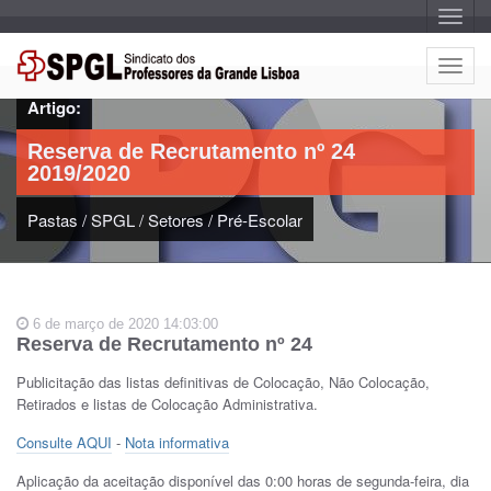
A
l
t
e
A
r
l
n
Artigo:
a
t
r
e
n
Reserva de Recrutamento nº 24
a
r
v
2019/2020
n
e
g
a
a
Pastas
/
SPGL
/
Setores
/
Pré-Escolar
r
ç
n
ã
o
a
v
e
6 de março de 2020 14:03:00
g
Reserva de Recrutamento nº 24
a
ç
Publicitação das listas definitivas de Colocação, Não Colocação,
ã
Retirados e listas de Colocação Administrativa.
o
Consulte AQUI
-
Nota informativa
Aplicação da aceitação disponível das 0:00 horas de segunda-feira, dia