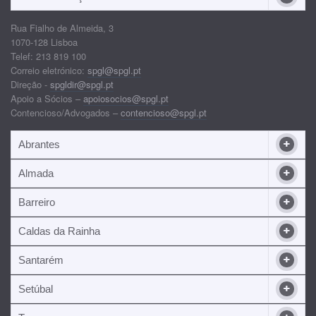
Rua Fialho de Almeida, 3
1070-128 Lisboa
Telef: 213 819 100
Correio eletrónico:
spgl@spgl.pt
Direção -
spgldir@spgl.pt
Apoio a Sócios –
apoiosocios@spgl.pt
Contencioso/Advogados –
contencioso@spgl.pt
Abrantes
Almada
Barreiro
Caldas da Rainha
Santarém
Setúbal