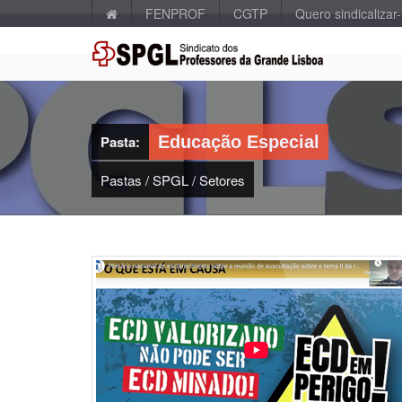
FENPROF
CGTP
Quero sindicalizar
Pasta:
Educação Especial
Pastas
/
SPGL
/
Setores