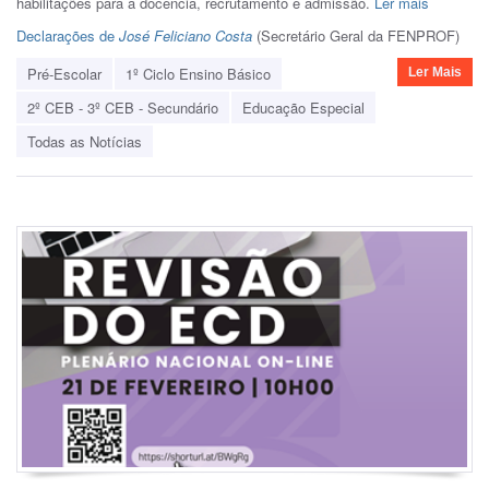
habilitações para a docência, recrutamento e admissão.
Ler mais
Declarações de
José Feliciano Costa
(Secretário Geral da FENPROF)
Pré-Escolar
1º Ciclo Ensino Básico
Ler Mais
2º CEB - 3º CEB - Secundário
Educação Especial
Todas as Notícias