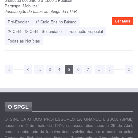
profissão docente e a Escola Pública!
Participa! Mobiliza!
Justificação de faltas ao abrigo da LTFP.
Pré-Escolar
1º Ciclo Ensino Básico
Ler Mais
2º CEB - 3º CEB - Secundário
Educação Especial
Todas as Notícias
…
3
4
5
6
7
…
O SPGL
O SINDICATO DOS PROFESSORES DA GRANDE LISBOA (SPGL)
nasce em 2 de maio de 1974, escassos dias após o 25 de Abril,
herdeiro sobretudo do trabalho desenvolvido durante o fascismo pelos
Grupos de Estudos dos Ensinos Preparatório e Secundário e, em