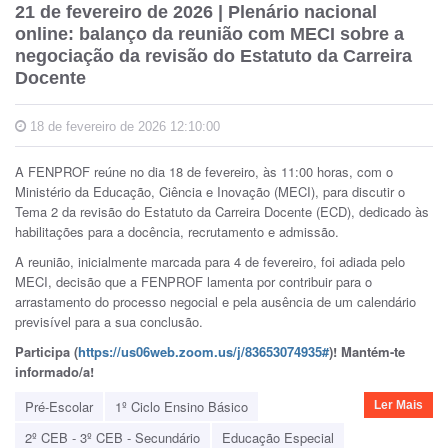
21 de fevereiro de 2026 | Plenário nacional
online: balanço da reunião com MECI sobre a
negociação da revisão do Estatuto da Carreira
Docente
18 de fevereiro de 2026 12:10:00
A FENPROF reúne no dia 18 de fevereiro, às 11:00 horas, com o
Ministério da Educação, Ciência e Inovação (MECI), para discutir o
Tema 2 da revisão do Estatuto da Carreira Docente (ECD), dedicado às
habilitações para a docência, recrutamento e admissão.
A reunião, inicialmente marcada para 4 de fevereiro, foi adiada pelo
MECI, decisão que a FENPROF lamenta por contribuir para o
arrastamento do processo negocial e pela ausência de um calendário
previsível para a sua conclusão.
Participa (
https://us06web.zoom.us/j/83653074935#
)! Mantém-te
informado/a!
Pré-Escolar
1º Ciclo Ensino Básico
Ler Mais
2º CEB - 3º CEB - Secundário
Educação Especial