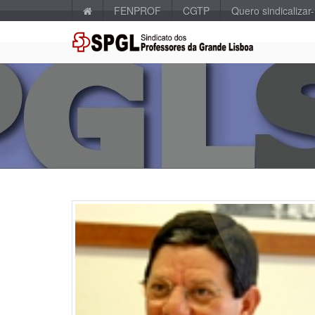
FENPROF
CGTP
Quero sindicalizar