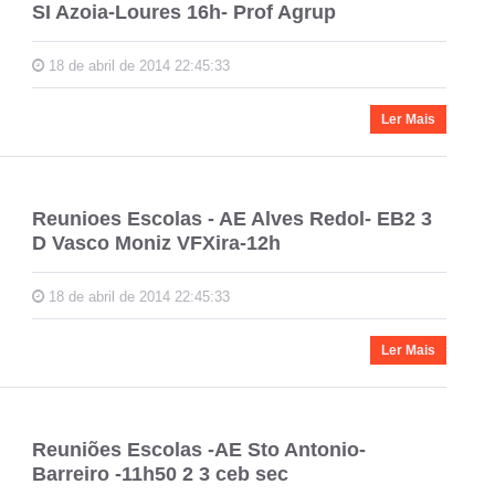
SI Azoia-Loures 16h- Prof Agrup
18 de abril de 2014 22:45:33
Ler Mais
Reunioes Escolas - AE Alves Redol- EB2 3
D Vasco Moniz VFXira-12h
18 de abril de 2014 22:45:33
Ler Mais
Reuniões Escolas -AE Sto Antonio-
Barreiro -11h50 2 3 ceb sec