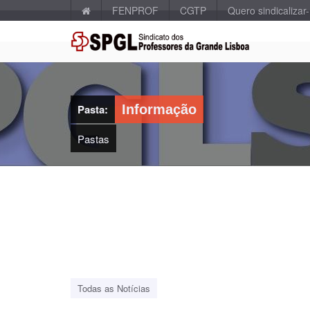
FENPROF
CGTP
Quero sindicalizar
Pasta:
Informação
Pastas
Todas as Notícias