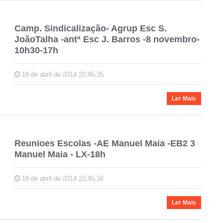
Camp. Sindicalização- Agrup Esc S.
JoãoTalha -antª Esc J. Barros -8 novembro-
10h30-17h
18 de abril de 2014 22:45:35
Ler Mais
Reunioes Escolas -AE Manuel Maia -EB2 3
Manuel Maia - LX-18h
18 de abril de 2014 22:45:34
Ler Mais