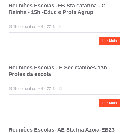
Reuniões Escolas -EB Sta catarina - C
Rainha - 15h -Educ e Profs Agrup
18 de abril de 2014 22:45:34
Ler Mais
Reunioes Escolas - E Sec Camões-13h -
Profes da escola
18 de abril de 2014 22:45:33
Ler Mais
Reuniões Escolas- AE Sta Iria Azoia-EB23