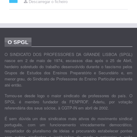
Descarregar o ficheiro
O SPGL
O SINDICATO DOS PROFESSORES DA GRANDE LISBOA (SPGL)
nasce em 2 de maio de 1974, escassos dias após o 25 de Abril,
herdeiro sobretudo do trabalho desenvolvido durante o fascismo pelos
Grupos de Estudos dos Ensinos Preparatório e Secundário e, em
menor grau, do Sindicato de Professores do Ensino Particular existente
até então.
Tornou-se desde logo o maior sindicato de professores do país. O
SPGL é membro fundador da FENPROF. Aderiu, por votação
referendária dos seus sócios, à CGTP-IN em abril de 2002.
É sem dúvida um dos sindicatos mais ativos do movimento sindical
português, com um funcionamento vincadamente democrático,
respeitador do pluralismo de ideias e procurando estabelecer pontes
com outros sindicatos e instituições de modo a potenciar a ação