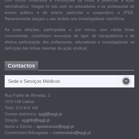
reivindicativa. Integra no seu seio os educadores e os professores do
ensino público e do ensino particular e cooperativo e IPSS.
Recentemente alargou o seu âmbito aos investigadores científicos.
As suas eleições, participadas e, por norma, com várias listas
concorrentes, constituem exemplos de rigor, de transparência e de
efetiva participação dos professores, educadores e investigadores na
definição das linhas mestras da ação sindical.
Contactos
Sede e Serviços Médicos
Rua Fialho de Almeida, 3
1070-128 Lisboa
Telef: 213 819 100
Correio eletrónico:
spgl@spgl.pt
Direção -
spgldir@spgl.pt
Apoio a Sócios –
apoiosocios@spgl.pt
Contencioso/Advogados –
contencioso@spgl.pt