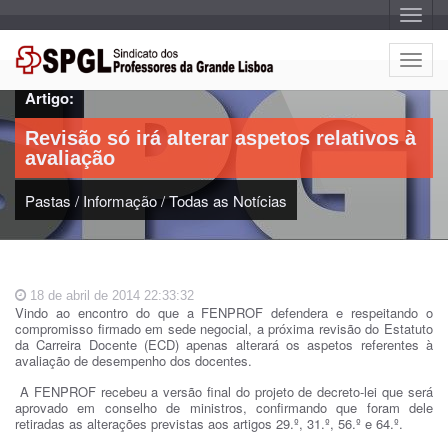
A
l
t
e
A
r
l
n
Artigo:
a
t
r
e
n
Revisão só irá alterar aspetos relativos à
a
r
v
avaliação
n
e
g
a
a
Pastas
/
Informação
/
Todas as Notícias
r
ç
n
ã
o
a
v
e
18 de abril de 2014 22:33:32
g
Vindo ao encontro do que a FENPROF defendera e respeitando o
a
compromisso firmado em sede negocial, a próxima revisão do Estatuto
ç
da Carreira Docente (ECD) apenas alterará os aspetos referentes à
avaliação de desempenho dos docentes.
ã
o
A FENPROF recebeu a versão final do projeto de decreto-lei que será
aprovado em conselho de ministros, confirmando que foram dele
retiradas as alterações previstas aos artigos 29.º, 31.º, 56.º e 64.º.