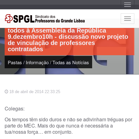
A
l
t
Artigo:
e
A
r
l
n
todos à Assembleia da República
a
t
r
9.dezembro10h - discussão novo projeto
e
n
de vinculação de professores
a
r
v
contratados
n
e
g
a
a
Pastas
/
Informação
/
Todas as Notícias
r
ç
n
ã
o
a
v
e
18 de abril de 2014 22:33:25
g
a
ç
Colegas:
ã
Os tempos têm sido duros e não se adivinham tréguas por
o
parte do MEC. Mais do que nunca é necessária a
tua/nossa força… em conjunto.