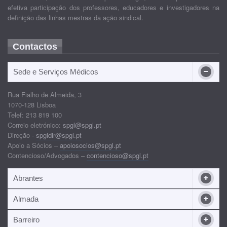
efetiva participação dos professores, educadores e investigadores na
definição das linhas mestras da ação sindical.
Contactos
Sede e Serviços Médicos
Rua Fialho de Almeida, 3
1070-128 Lisboa
Telef: 213 819 100
Correio eletrónico:
spgl@spgl.pt
Direção -
spgldir@spgl.pt
Apoio a Sócios –
apoiosocios@spgl.pt
Contencioso/Advogados –
contencioso@spgl.pt
Abrantes
Almada
Barreiro