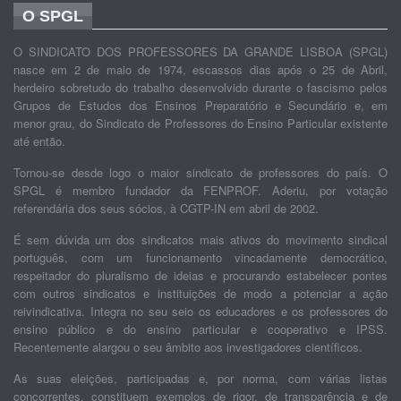
O SPGL
O SINDICATO DOS PROFESSORES DA GRANDE LISBOA (SPGL)
nasce em 2 de maio de 1974, escassos dias após o 25 de Abril,
herdeiro sobretudo do trabalho desenvolvido durante o fascismo pelos
Grupos de Estudos dos Ensinos Preparatório e Secundário e, em
menor grau, do Sindicato de Professores do Ensino Particular existente
até então.
Tornou-se desde logo o maior sindicato de professores do país. O
SPGL é membro fundador da FENPROF. Aderiu, por votação
referendária dos seus sócios, à CGTP-IN em abril de 2002.
É sem dúvida um dos sindicatos mais ativos do movimento sindical
português, com um funcionamento vincadamente democrático,
respeitador do pluralismo de ideias e procurando estabelecer pontes
com outros sindicatos e instituições de modo a potenciar a ação
reivindicativa. Integra no seu seio os educadores e os professores do
ensino público e do ensino particular e cooperativo e IPSS.
Recentemente alargou o seu âmbito aos investigadores científicos.
As suas eleições, participadas e, por norma, com várias listas
concorrentes, constituem exemplos de rigor, de transparência e de