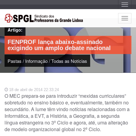
A
l
t
e
A
r
l
n
Artigo:
a
t
r
e
n
FENPROF lança abaixo-assinado
a
r
v
exigindo um amplo debate nacional
n
e
g
a
a
Pastas
/
Informação
/
Todas as Notícias
r
ç
n
ã
o
a
v
e
18 de abril de 2014 22:33:24
g
O MEC prepara-se para introduzir “mexidas curriculares”
a
sobretudo no ensino básico e, eventualmente, também no
ç
secundário. A lume têm vindo notícias relacionadas com a
ã
Informática, a EVT, a História, a Geografia, a segunda
o
língua estrangeira no 3º Ciclo e agora, até, uma alteração
de modelo organizacional global no 2º Ciclo.