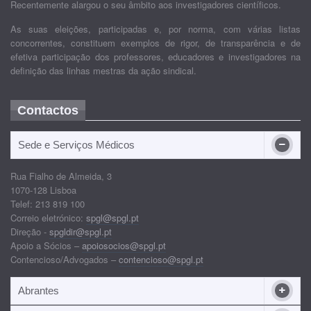
Recentemente alargou o seu âmbito aos investigadores científicos.
As suas eleições, participadas e, por norma, com várias listas
concorrentes, constituem exemplos de rigor, de transparência e de
efetiva participação dos professores, educadores e investigadores na
definição das linhas mestras da ação sindical.
Contactos
Sede e Serviços Médicos
Rua Fialho de Almeida, 3
1070-128 Lisboa
Telef: 213 819 100
Correio eletrónico:
spgl@spgl.pt
Direção -
spgldir@spgl.pt
Apoio a Sócios –
apoiosocios@spgl.pt
Contencioso/Advogados –
contencioso@spgl.pt
Abrantes