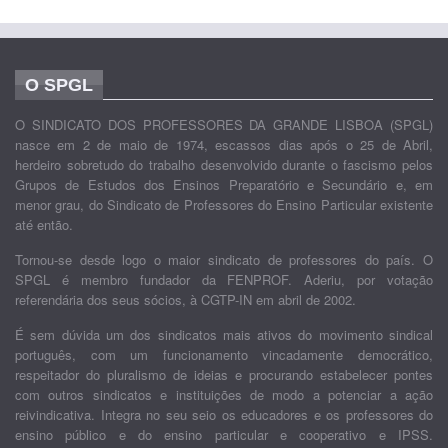
O SPGL
O SINDICATO DOS PROFESSORES DA GRANDE LISBOA (SPGL)
nasce em 2 de maio de 1974, escassos dias após o 25 de Abril,
herdeiro sobretudo do trabalho desenvolvido durante o fascismo pelos
Grupos de Estudos dos Ensinos Preparatório e Secundário e, em
menor grau, do Sindicato de Professores do Ensino Particular existente
até então.
Tornou-se desde logo o maior sindicato de professores do país. O
SPGL é membro fundador da FENPROF. Aderiu, por votação
referendária dos seus sócios, à CGTP-IN em abril de 2002.
É sem dúvida um dos sindicatos mais ativos do movimento sindical
português, com um funcionamento vincadamente democrático,
respeitador do pluralismo de ideias e procurando estabelecer pontes
com outros sindicatos e instituições de modo a potenciar a ação
reivindicativa. Integra no seu seio os educadores e os professores do
ensino público e do ensino particular e cooperativo e IPSS.