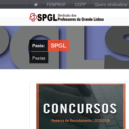
FENPROF
CGTP
Quero sindicalizar
Pasta:
SPGL
Pastas