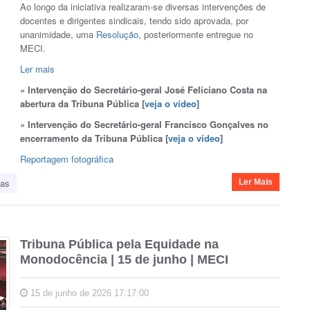
Ao longo da iniciativa realizaram-se diversas intervenções de
docentes e dirigentes sindicais, tendo sido aprovada, por
unanimidade, uma
Resolução
, posteriormente entregue no
MECI.
Ler mais
» Intervenção do Secretário-geral José Feliciano Costa na
abertura da Tribuna Pública [
veja o vídeo
]
» Intervenção do Secretário-geral Francisco Gonçalves no
encerramento da Tribuna Pública [
veja o vídeo
]
Reportagem fotográfica
ias
Ler Mais
Tribuna Pública pela Equidade na
Monodocência | 15 de junho | MECI
15 de junho de 2026 17:17:00