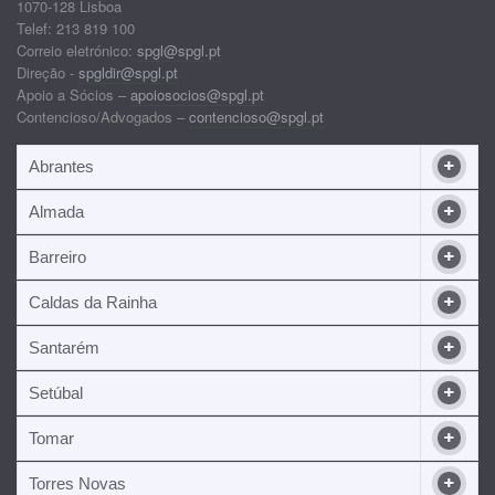
1070-128 Lisboa
Telef: 213 819 100
Correio eletrónico:
spgl@spgl.pt
Direção -
spgldir@spgl.pt
Apoio a Sócios –
apoiosocios@spgl.pt
Contencioso/Advogados –
contencioso@spgl.pt
Abrantes
Almada
Barreiro
Caldas da Rainha
Santarém
Setúbal
Tomar
Torres Novas