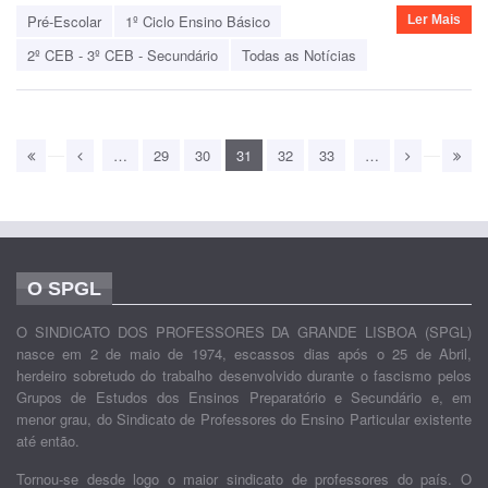
Pré-Escolar
1º Ciclo Ensino Básico
Ler Mais
2º CEB - 3º CEB - Secundário
Todas as Notícias
…
29
30
31
32
33
…
O SPGL
O SINDICATO DOS PROFESSORES DA GRANDE LISBOA (SPGL)
nasce em 2 de maio de 1974, escassos dias após o 25 de Abril,
herdeiro sobretudo do trabalho desenvolvido durante o fascismo pelos
Grupos de Estudos dos Ensinos Preparatório e Secundário e, em
menor grau, do Sindicato de Professores do Ensino Particular existente
até então.
Tornou-se desde logo o maior sindicato de professores do país. O