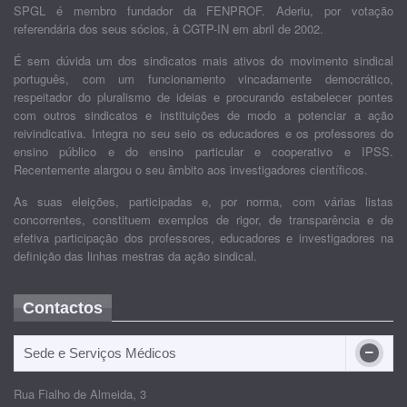
SPGL é membro fundador da FENPROF. Aderiu, por votação
referendária dos seus sócios, à CGTP-IN em abril de 2002.
É sem dúvida um dos sindicatos mais ativos do movimento sindical
português, com um funcionamento vincadamente democrático,
respeitador do pluralismo de ideias e procurando estabelecer pontes
com outros sindicatos e instituições de modo a potenciar a ação
reivindicativa. Integra no seu seio os educadores e os professores do
ensino público e do ensino particular e cooperativo e IPSS.
Recentemente alargou o seu âmbito aos investigadores científicos.
As suas eleições, participadas e, por norma, com várias listas
concorrentes, constituem exemplos de rigor, de transparência e de
efetiva participação dos professores, educadores e investigadores na
definição das linhas mestras da ação sindical.
Contactos
Sede e Serviços Médicos
Rua Fialho de Almeida, 3