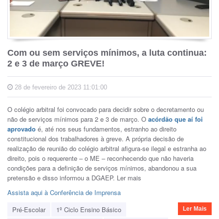
Com ou sem serviços mínimos, a luta continua:
2 e 3 de março GREVE!
28 de fevereiro de 2023 11:01:00
O colégio arbitral foi convocado para decidir sobre o decretamento ou
não de serviços mínimos para 2 e 3 de março. O
acórdão que aí foi
aprovado
é, até nos seus fundamentos, estranho ao direito
constitucional dos trabalhadores à greve. A própria decisão de
realização de reunião do colégio arbitral afigura-se ilegal e estranha ao
direito, pois o requerente – o ME – reconhecendo que não haveria
condições para a definição de serviços mínimos, abandonou a sua
pretensão e disso informou a DGAEP. Ler mais
Assista aqui à Conferência de Imprensa
Pré-Escolar
1º Ciclo Ensino Básico
Ler Mais