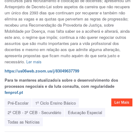
concursos para recrutamento e colocação de docentes; apresentou um
Anteprojeto de Decreto-Lei sobre aspetos da carreira que não recupera
um único dos 2393 dias que continuam por recuperar e também não
elimina as vagas e as quotas que pervertem as regras de progressão;
recebeu uma Recomendação da Provedoria de Justiça, sobre
Mobilidade por Doença, mas falta saber se a acolherá e alterará, ainda
este ano, o regime que impôs; continua a não querer negociar outros
assuntos que são muito importantes para a vida profissional dos
docentes e mesmo em relação aos que admite alguma alteração,
apresenta propostas que ficam muito aquém do que seria justo e
necessário.
Ler mais
https://us06web.zoom.us/j/83049637799
Para te manteres atualizado/a sobre o desenvolvimento dos
processos negociais e da luta consulta, com regularidade
fenprof.pt
Pré-Escolar
1º Ciclo Ensino Básico
Ler Mais
2º CEB - 3º CEB - Secundário
Educação Especial
Todas as Notícias