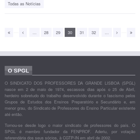
Todas as Notícias
…
28
29
30
31
32
…
O SPGL
O SINDICATO DOS PROFESSORES DA GRANDE LISBOA (SPGL)
nasce em 2 de maio de 1974, escassos dias após o 25 de Abril,
herdeiro sobretudo do trabalho desenvolvido durante o fascismo pelos
Grupos de Estudos dos Ensinos Preparatório e Secundário e, em
menor grau, do Sindicato de Professores do Ensino Particular existente
até então.
Tornou-se desde logo o maior sindicato de professores do país. O
SPGL é membro fundador da FENPROF. Aderiu, por votação
referendária dos seus sócios, à CGTP-IN em abril de 2002.