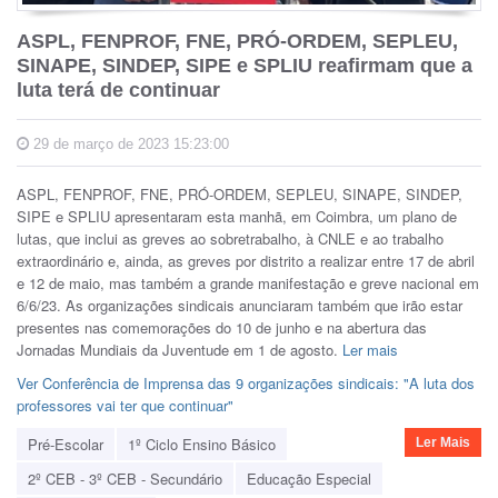
ASPL, FENPROF, FNE, PRÓ-ORDEM, SEPLEU,
SINAPE, SINDEP, SIPE e SPLIU reafirmam que a
luta terá de continuar
29 de março de 2023 15:23:00
ASPL, FENPROF, FNE, PRÓ-ORDEM, SEPLEU, SINAPE, SINDEP,
SIPE e SPLIU apresentaram esta manhã, em Coimbra, um plano de
lutas, que inclui as greves ao sobretrabalho, à CNLE e ao trabalho
extraordinário e, ainda, as greves por distrito a realizar entre 17 de abril
e 12 de maio, mas também a grande manifestação e greve nacional em
6/6/23. As organizações sindicais anunciaram também que irão estar
presentes nas comemorações do 10 de junho e na abertura das
Jornadas Mundiais da Juventude em 1 de agosto.
Ler mais
Ver Conferência de Imprensa das 9 organizações sindicais: "A luta dos
professores vai ter que continuar"
Pré-Escolar
1º Ciclo Ensino Básico
Ler Mais
2º CEB - 3º CEB - Secundário
Educação Especial