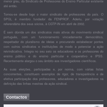
menor grau, do Sindicato de Professores do Ensino Particular existente
até então.
Tornou-se desde logo o maior sindicato de professores do país. O
SPGL é membro fundador da FENPROF. Aderiu, por votação
referendária dos seus sócios, à CGTP-IN em abril de 2002.
É sem dúvida um dos sindicatos mais ativos do movimento sindical
português, com um funcionamento vincadamente democrático,
respeitador do pluralismo de ideias e procurando estabelecer pontes
com outros sindicatos e instituições de modo a potenciar a ação
reivindicativa. Integra no seu seio os educadores e os professores do
ensino público e do ensino particular e cooperativo e IPSS.
Recentemente alargou o seu âmbito aos investigadores científicos.
As suas eleições, participadas e, por norma, com várias listas
concorrentes, constituem exemplos de rigor, de transparência e de
efetiva participação dos professores, educadores e investigadores na
definição das linhas mestras da ação sindical.
Contactos