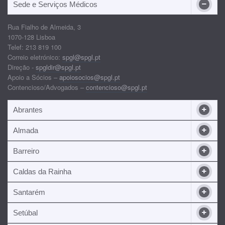
Sede e Serviços Médicos
Rua Fialho de Almeida, 3
1070-128 Lisboa
Telef: 213 819 100
Correio eletrónico:
spgl@spgl.pt
Direção -
spgldir@spgl.pt
Apoio a Sócios –
apoiosocios@spgl.pt
Contencioso/Advogados –
contencioso@spgl.pt
Abrantes
Almada
Barreiro
Caldas da Rainha
Santarém
Setúbal