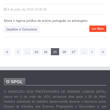
9 de julho de 2019 10:26:35
Altera o regime jurídico do ensino português no estrangeiro
Quadros e Concursos
Ler Mais
…
23
24
25
26
27
…
O SPGL
O SINDICATO DOS PROFESSORES DA GRANDE LISBOA (SPGL)
nasce em 2 de maio de 1974, escassos dias após o 25 de Abril,
herdeiro sobretudo do trabalho desenvolvido durante o fascismo pelos
Grupos de Estudos dos Ensinos Preparatório e Secundário e, em