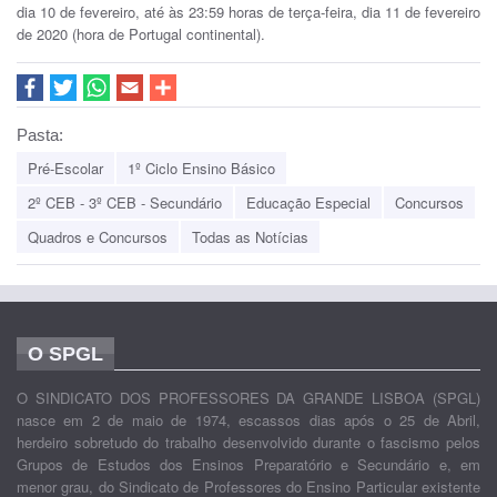
dia 10 de fevereiro, até às 23:59 horas de terça-feira, dia 11 de fevereiro
de 2020 (hora de Portugal continental).
Pasta:
Pré-Escolar
1º Ciclo Ensino Básico
2º CEB - 3º CEB - Secundário
Educação Especial
Concursos
Quadros e Concursos
Todas as Notícias
O SPGL
O SINDICATO DOS PROFESSORES DA GRANDE LISBOA (SPGL)
nasce em 2 de maio de 1974, escassos dias após o 25 de Abril,
herdeiro sobretudo do trabalho desenvolvido durante o fascismo pelos
Grupos de Estudos dos Ensinos Preparatório e Secundário e, em
menor grau, do Sindicato de Professores do Ensino Particular existente