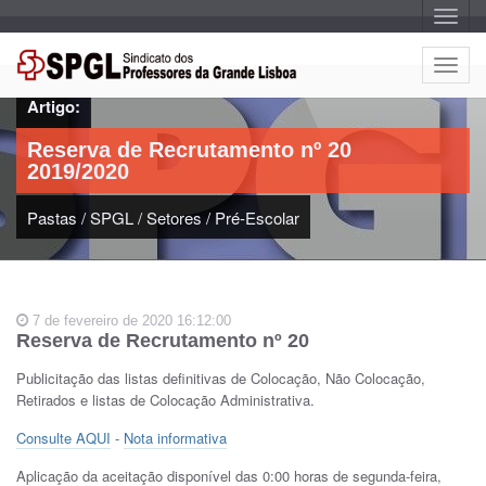
A
l
t
e
A
r
l
n
Artigo:
a
t
r
e
n
Reserva de Recrutamento nº 20
a
r
v
2019/2020
n
e
g
a
a
Pastas
/
SPGL
/
Setores
/
Pré-Escolar
r
ç
n
ã
o
a
v
e
7 de fevereiro de 2020 16:12:00
g
Reserva de Recrutamento nº 20
a
ç
Publicitação das listas definitivas de Colocação, Não Colocação,
ã
Retirados e listas de Colocação Administrativa.
o
Consulte AQUI
-
Nota informativa
Aplicação da aceitação disponível das 0:00 horas de segunda-feira,