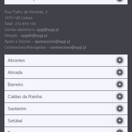
Rua Fialho de Almeida, 3
1070-128 Lisboa
Telef: 213 819 100
Correio eletrónico:
spgl@spgl.pt
Direção -
spgldir@spgl.pt
Apoio a Sócios –
apoiosocios@spgl.pt
Contencioso/Advogados –
contencioso@spgl.pt
Abrantes
Almada
Barreiro
Caldas da Rainha
Santarém
Setúbal