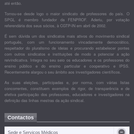
até então.
Tornou-se desde logo o maior sindicato de professores do país. O
SPGL é membro fundador da FENPROF. Aderiu, por votação
referendária dos seus sócios, à CGTP-IN em abril de 2002.
É sem dúvida um dos sindicatos mais ativos do movimento sindical
português, com um funcionamento vincadamente democrático,
respeitador do pluralismo de ideias e procurando estabelecer pontes
com outros sindicatos e instituições de modo a potenciar a ação
reivindicativa. Integra no seu seio os educadores e os professores do
ensino público e do ensino particular e cooperativo e IPSS.
Recentemente alargou o seu âmbito aos investigadores científicos.
As suas eleições, participadas e, por norma, com várias listas
concorrentes, constituem exemplos de rigor, de transparência e de
efetiva participação dos professores, educadores e investigadores na
definição das linhas mestras da ação sindical.
Contactos
Sede e Serviços Médicos