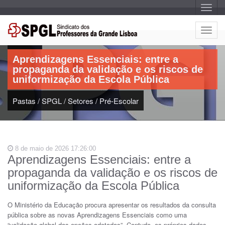
A
l
t
e
A
r
Artigo:
l
n
a
t
r
Aprendizagens Essenciais: entre a
e
n
propaganda da validação e os riscos de
a
r
v
uniformização da Escola Pública
n
e
g
a
a
Pastas
/
SPGL
/
Setores
/
Pré-Escolar
r
ç
n
ã
o
a
v
e
8 de maio de 2026 17:26:00
g
Aprendizagens Essenciais: entre a
a
propaganda da validação e os riscos de
ç
ã
uniformização da Escola Pública
o
O Ministério da Educação procura apresentar os resultados da consulta
pública sobre as novas Aprendizagens Essenciais como uma
“validação global das opções adotadas”. Contudo, os próprios dados