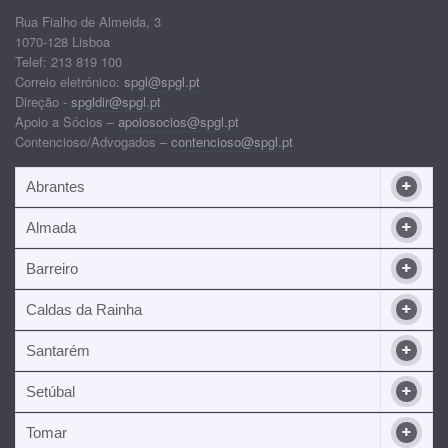
Rua Fialho de Almeida, 3
1070-128 Lisboa
Telef: 213 819 100
Correio eletrónico:
spgl@spgl.pt
Direção -
spgldir@spgl.pt
Apoio a Sócios –
apoiosocios@spgl.pt
Contencioso/Advogados –
contencioso@spgl.pt
Abrantes
Almada
Barreiro
Caldas da Rainha
Santarém
Setúbal
Tomar