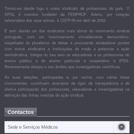
Tornou-se desde logo o maior sindicato de professores do país. O
SPGL é membro fundador da FENPROF. Aderiu, por votação
referendária dos seus sócios, à CGTP-IN em abril de 2002.
É sem dúvida um dos sindicatos mais ativos do movimento sindical
português, com um funcionamento vincadamente democrático,
respeitador do pluralismo de ideias e procurando estabelecer pontes
com outros sindicatos e instituições de modo a potenciar a ação
reivindicativa. Integra no seu seio os educadores e os professores do
ensino público e do ensino particular e cooperativo e IPSS.
Recentemente alargou o seu âmbito aos investigadores científicos.
As suas eleições, participadas e, por norma, com várias listas
concorrentes, constituem exemplos de rigor, de transparência e de
efetiva participação dos professores, educadores e investigadores na
definição das linhas mestras da ação sindical.
Contactos
Sede e Serviços Médicos