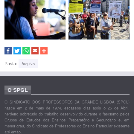
Arquivo
Pasta:
O SPGL
O SINDICATO DOS PROFESSORES DA GRANDE LISBOA (SPGL)
nasce em 2 de maio de 1974, escassos dias após o 25 de Abril,
herdeiro sobretudo do trabalho desenvolvido durante o fascismo pelos
Grupos de Estudos dos Ensinos Preparatório e Secundário e, em
menor grau, do Sindicato de Professores do Ensino Particular existente
até então.