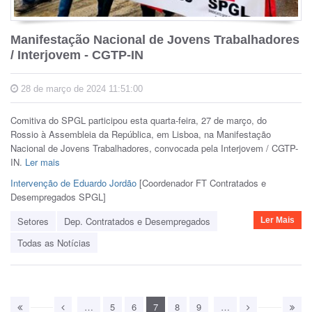
Manifestação Nacional de Jovens Trabalhadores
/ Interjovem - CGTP-IN
28 de março de 2024 11:51:00
Comitiva do SPGL participou esta quarta-feira, 27 de março, do
Rossio
à Assembleia da República, em Lisboa,
na Manifestação
Nacional de Jovens Trabalhadores, convocada pela Interjovem
/ CGTP-
IN.
Ler mais
Intervenção de Eduardo Jordão
[Coordenador FT Contratados e
Desempregados SPGL]
Setores
Dep. Contratados e Desempregados
Ler Mais
Todas as Notícias
…
5
6
7
8
9
…