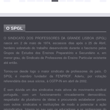
O SPGL
O SINDICATO DOS PROFESSORES DA GRANDE LISBOA (SPGL)
nasce em 2 de maio de 1974, escassos dias após o 25 de Abril,
herdeiro sobretudo do trabalho desenvolvido durante o fascismo pelos
Grupos de Estudos dos Ensinos Preparatório e Secundário e, em
menor grau, do Sindicato de Professores do Ensino Particular existente
até então.
Tornou-se desde logo o maior sindicato de professores do país. O
SPGL é membro fundador da FENPROF. Aderiu, por votação
referendária dos seus sócios, à CGTP-IN em abril de 2002.
É sem dúvida um dos sindicatos mais ativos do movimento sindical
português, com um funcionamento vincadamente democrático,
respeitador do pluralismo de ideias e procurando estabelecer pontes
com outros sindicatos e instituições de modo a potenciar a ação
reivindicativa. Integra no seu seio os educadores e os professores do