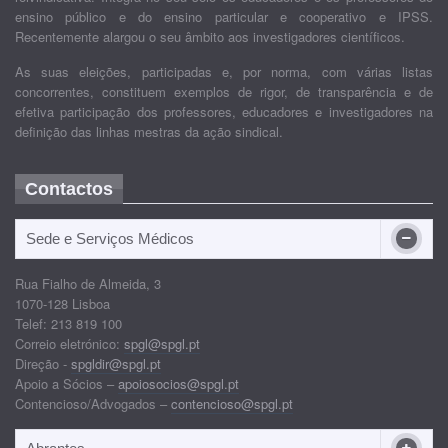
ensino público e do ensino particular e cooperativo e IPSS.
Recentemente alargou o seu âmbito aos investigadores científicos.
As suas eleições, participadas e, por norma, com várias listas
concorrentes, constituem exemplos de rigor, de transparência e de
efetiva participação dos professores, educadores e investigadores na
definição das linhas mestras da ação sindical.
Contactos
Sede e Serviços Médicos
Rua Fialho de Almeida, 3
1070-128 Lisboa
Telef: 213 819 100
Correio eletrónico:
spgl@spgl.pt
Direção -
spgldir@spgl.pt
Apoio a Sócios –
apoiosocios@spgl.pt
Contencioso/Advogados –
contencioso@spgl.pt