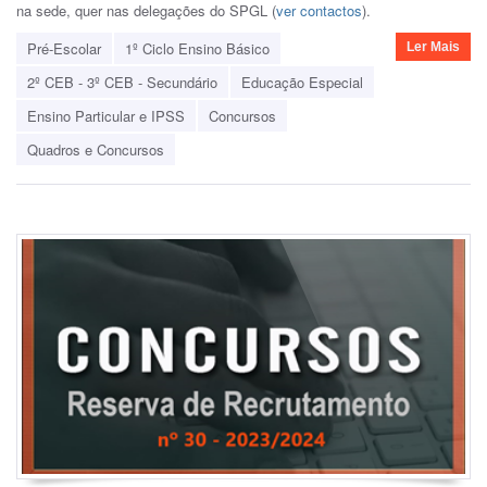
na sede, quer nas delegações do SPGL (
ver contactos
).
Pré-Escolar
1º Ciclo Ensino Básico
Ler Mais
2º CEB - 3º CEB - Secundário
Educação Especial
Ensino Particular e IPSS
Concursos
Quadros e Concursos