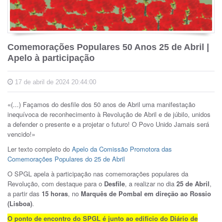
Comemorações Populares 50 Anos 25 de Abril |
Apelo à participação
17 de abril de 2024 20:44:00
«(...) Façamos do desfile dos 50 anos de Abril uma manifestação
inequívoca de reconhecimento à Revolução de Abril e de júbilo, unidos
a defender o presente e a projetar o futuro! O Povo Unido Jamais será
vencido!»
Ler texto completo do
Apelo da Comissão Promotora das
Comemorações Populares do 25 de Abril
O SPGL apela à participação nas comemorações populares da
Revolução, com destaque para o
Desfile
, a realizar no dia
25 de Abril
,
a partir das
15 horas
, no
Marquês de Pombal em direção ao Rossio
(Lisboa)
.
O ponto de encontro do SPGL é junto ao edifício do Diário de