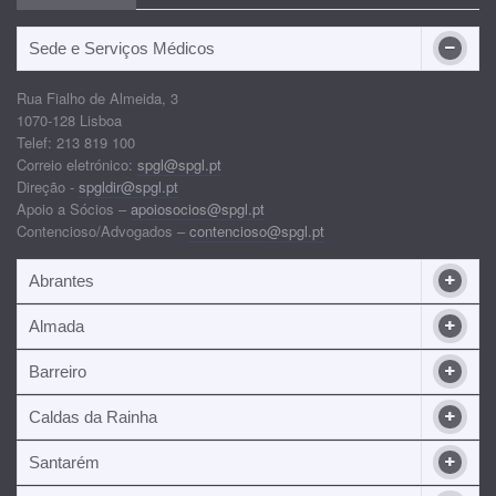
Sede e Serviços Médicos
Rua Fialho de Almeida, 3
1070-128 Lisboa
Telef: 213 819 100
Correio eletrónico:
spgl@spgl.pt
Direção -
spgldir@spgl.pt
Apoio a Sócios –
apoiosocios@spgl.pt
Contencioso/Advogados –
contencioso@spgl.pt
Abrantes
Almada
Barreiro
Caldas da Rainha
Santarém