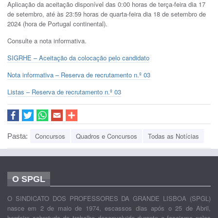
Aplicação da aceitação disponível das 0:00 horas de terça-feira dia 17
de setembro, até às 23:59 horas de quarta-feira dia 18 de setembro de
2024 (hora de Portugal continental).
Consulte a nota informativa.
SIGRHE – Aceitação da colocação pelo candidato
Nota informativa – Reserva de recrutamento n.º 03
Listas – Reserva de recrutamento n.º 03
Concursos
Quadros e Concursos
Todas as Notícias
Pasta:
O SPGL
O SINDICATO DOS PROFESSORES DA GRANDE LISBOA (SPGL)
nasce em 2 de maio de 1974, escassos dias após o 25 de Abril,
herdeiro sobretudo do trabalho desenvolvido durante o fascismo pelos