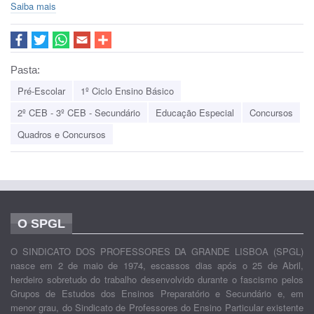
Saiba mais
Pasta:
Pré-Escolar
1º Ciclo Ensino Básico
2º CEB - 3º CEB - Secundário
Educação Especial
Concursos
Quadros e Concursos
O SPGL
O SINDICATO DOS PROFESSORES DA GRANDE LISBOA (SPGL)
nasce em 2 de maio de 1974, escassos dias após o 25 de Abril,
herdeiro sobretudo do trabalho desenvolvido durante o fascismo pelos
Grupos de Estudos dos Ensinos Preparatório e Secundário e, em
menor grau, do Sindicato de Professores do Ensino Particular existente