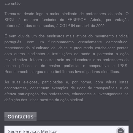
até então.
Tornou-se desde logo o maior sindicato de professores do país. O
SPGL é membro fundador da FENPROF. Aderiu, por votação
referendária dos seus sócios, à CGTP-IN em abril de 2002.
É sem dúvida um dos sindicatos mais ativos do movimento sindical
português, com um funcionamento vincadamente democrático,
respeitador do pluralismo de ideias e procurando estabelecer pontes
com outros sindicatos e instituições de modo a potenciar a ação
reivindicativa. Integra no seu seio os educadores e os professores do
ensino público e do ensino particular e cooperativo e IPSS.
Recentemente alargou o seu âmbito aos investigadores científicos.
As suas eleições, participadas e, por norma, com várias listas
concorrentes, constituem exemplos de rigor, de transparência e de
efetiva participação dos professores, educadores e investigadores na
definição das linhas mestras da ação sindical.
Contactos
Sede e Serviços Médicos