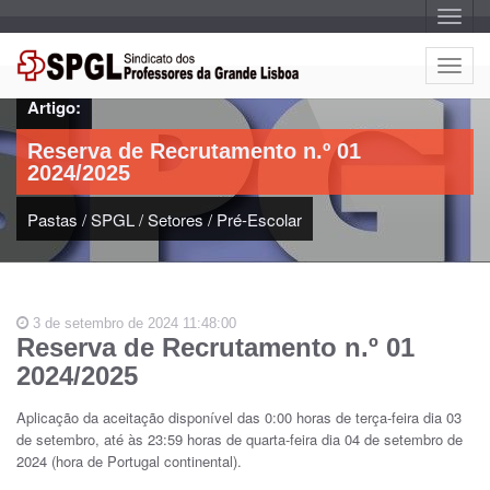
A
l
t
e
A
r
l
n
Artigo:
a
t
r
e
n
Reserva de Recrutamento n.º 01
a
r
v
2024/2025
n
e
g
a
a
Pastas
/
SPGL
/
Setores
/
Pré-Escolar
r
ç
n
ã
o
a
v
e
3 de setembro de 2024 11:48:00
g
Reserva de Recrutamento n.º 01
a
2024/2025
ç
ã
Aplicação da aceitação disponível das 0:00 horas de terça-feira dia 03
o
de setembro, até às 23:59 horas de quarta-feira dia 04 de setembro de
2024 (hora de Portugal continental).