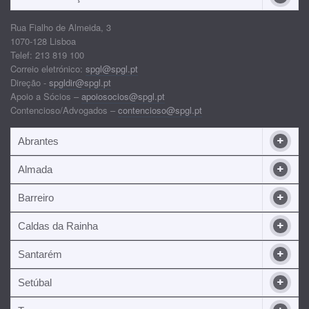
Rua Fialho de Almeida, 3
1070-128 Lisboa
Telef: 213 819 100
Correio eletrónico:
spgl@spgl.pt
Direção -
spgldir@spgl.pt
Apoio a Sócios –
apoiosocios@spgl.pt
Contencioso/Advogados –
contencioso@spgl.pt
Abrantes
Almada
Barreiro
Caldas da Rainha
Santarém
Setúbal