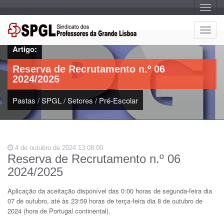
A
l
t
e
A
r
l
n
Artigo:
a
t
r
e
n
Reserva de Recrutamento n.º 06
a
r
v
2024/2025
n
e
g
a
a
Pastas
/
SPGL
/
Setores
/
Pré-Escolar
r
ç
n
ã
o
a
v
e
4 de outubro de 2024 13:08:00
g
Reserva de Recrutamento n.º 06
a
2024/2025
ç
ã
Aplicação da aceitação disponível das 0:00 horas de segunda-feira dia
o
07 de outubro, até às 23:59 horas de terça-feira dia 8 de outubro de
2024 (hora de Portugal continental).