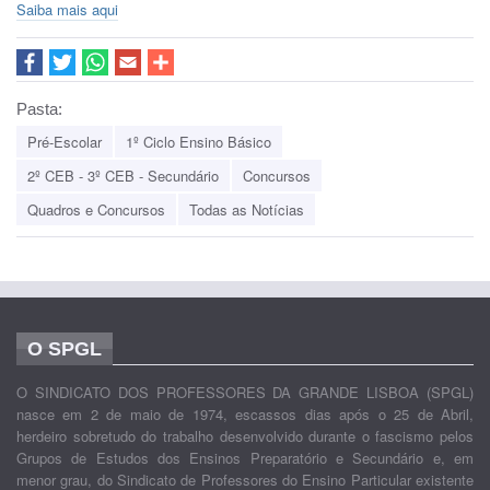
Saiba mais aqui
Pasta:
Pré-Escolar
1º Ciclo Ensino Básico
2º CEB - 3º CEB - Secundário
Concursos
Quadros e Concursos
Todas as Notícias
O SPGL
O SINDICATO DOS PROFESSORES DA GRANDE LISBOA (SPGL)
nasce em 2 de maio de 1974, escassos dias após o 25 de Abril,
herdeiro sobretudo do trabalho desenvolvido durante o fascismo pelos
Grupos de Estudos dos Ensinos Preparatório e Secundário e, em
menor grau, do Sindicato de Professores do Ensino Particular existente