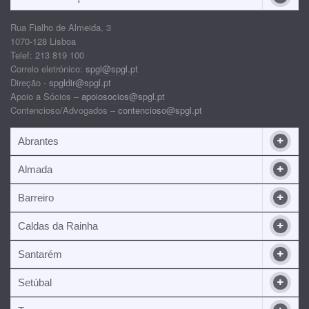
Rua Fialho de Almeida, 3
1070-128 Lisboa
Telef: 213 819 100
Correio eletrónico:
spgl@spgl.pt
Direção -
spgldir@spgl.pt
Apoio a Sócios –
apoiosocios@spgl.pt
Contencioso/Advogados –
contencioso@spgl.pt
Abrantes
Almada
Barreiro
Caldas da Rainha
Santarém
Setúbal