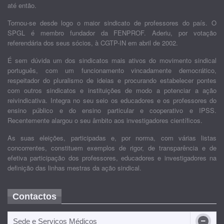
até então.
Tornou-se desde logo o maior sindicato de professores do país. O
SPGL é membro fundador da FENPROF. Aderiu, por votação
referendária dos seus sócios, à CGTP-IN em abril de 2002.
É sem dúvida um dos sindicatos mais ativos do movimento sindical
português, com um funcionamento vincadamente democrático,
respeitador do pluralismo de ideias e procurando estabelecer pontes
com outros sindicatos e instituições de modo a potenciar a ação
reivindicativa. Integra no seu seio os educadores e os professores do
ensino público e do ensino particular e cooperativo e IPSS.
Recentemente alargou o seu âmbito aos investigadores científicos.
As suas eleições, participadas e, por norma, com várias listas
concorrentes, constituem exemplos de rigor, de transparência e de
efetiva participação dos professores, educadores e investigadores na
definição das linhas mestras da ação sindical.
Contactos
Sede e Serviços Médicos