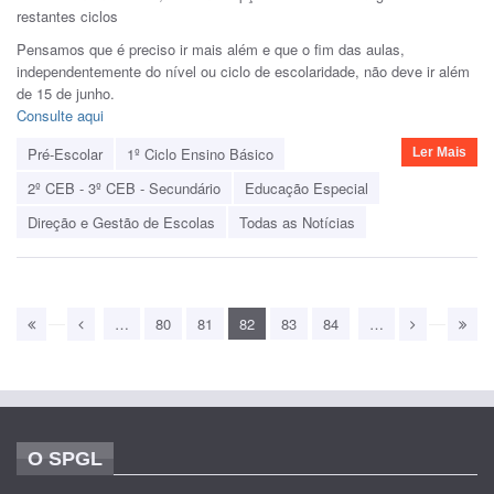
restantes ciclos
Pensamos que é preciso ir mais além e que o fim das aulas,
independentemente do nível ou ciclo de escolaridade, não deve ir além
de 15 de junho.
Consulte aqui
Pré-Escolar
1º Ciclo Ensino Básico
Ler Mais
2º CEB - 3º CEB - Secundário
Educação Especial
Direção e Gestão de Escolas
Todas as Notícias
…
80
81
82
83
84
…
O SPGL