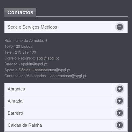
Contactos
Sede e Serviços Médicos
Rua Fialho de Almeida, 3
1070-128 Lisboa
Telef: 213 819 100
Correio eletrónico:
spgl@spgl.pt
Direção -
spgldir@spgl.pt
Apoio a Sócios –
apoiosocios@spgl.pt
Contencioso/Advogados –
contencioso@spgl.pt
Abrantes
Almada
Barreiro
Caldas da Rainha