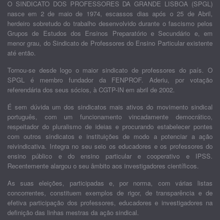
O SINDICATO DOS PROFESSORES DA GRANDE LISBOA (SPGL)
nasce em 2 de maio de 1974, escassos dias após o 25 de Abril,
herdeiro sobretudo do trabalho desenvolvido durante o fascismo pelos
Grupos de Estudos dos Ensinos Preparatório e Secundário e, em
menor grau, do Sindicato de Professores do Ensino Particular existente
até então.
Tornou-se desde logo o maior sindicato de professores do país. O
SPGL é membro fundador da FENPROF. Aderiu, por votação
referendária dos seus sócios, à CGTP-IN em abril de 2002.
É sem dúvida um dos sindicatos mais ativos do movimento sindical
português, com um funcionamento vincadamente democrático,
respeitador do pluralismo de ideias e procurando estabelecer pontes
com outros sindicatos e instituições de modo a potenciar a ação
reivindicativa. Integra no seu seio os educadores e os professores do
ensino público e do ensino particular e cooperativo e IPSS.
Recentemente alargou o seu âmbito aos investigadores científicos.
As suas eleições, participadas e, por norma, com várias listas
concorrentes, constituem exemplos de rigor, de transparência e de
efetiva participação dos professores, educadores e investigadores na
definição das linhas mestras da ação sindical.