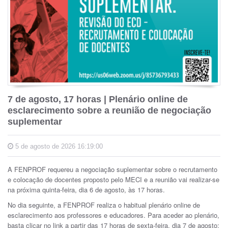
7 de agosto, 17 horas | Plenário online de
esclarecimento sobre a reunião de negociação
suplementar
5 de agosto de 2026 16:19:00
A FENPROF requereu a negociação suplementar sobre o recrutamento
e colocação de docentes proposto pelo MECI e a reunião vai realizar-se
na próxima quinta-feira, dia 6 de agosto, às 17 horas.
No dia seguinte, a FENPROF realiza o habitual plenário online de
esclarecimento aos professores e educadores. Para aceder ao plenário,
basta clicar no link a partir das 17 horas de sexta-feira, dia 7 de agosto: