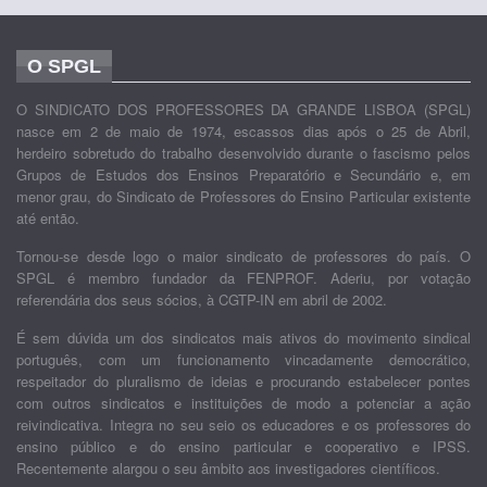
O SPGL
O SINDICATO DOS PROFESSORES DA GRANDE LISBOA (SPGL)
nasce em 2 de maio de 1974, escassos dias após o 25 de Abril,
herdeiro sobretudo do trabalho desenvolvido durante o fascismo pelos
Grupos de Estudos dos Ensinos Preparatório e Secundário e, em
menor grau, do Sindicato de Professores do Ensino Particular existente
até então.
Tornou-se desde logo o maior sindicato de professores do país. O
SPGL é membro fundador da FENPROF. Aderiu, por votação
referendária dos seus sócios, à CGTP-IN em abril de 2002.
É sem dúvida um dos sindicatos mais ativos do movimento sindical
português, com um funcionamento vincadamente democrático,
respeitador do pluralismo de ideias e procurando estabelecer pontes
com outros sindicatos e instituições de modo a potenciar a ação
reivindicativa. Integra no seu seio os educadores e os professores do
ensino público e do ensino particular e cooperativo e IPSS.
Recentemente alargou o seu âmbito aos investigadores científicos.