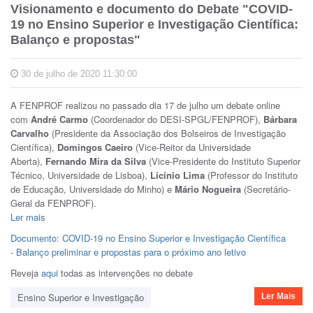
Visionamento e documento do Debate "COVID-
19 no Ensino Superior e Investigação Científica:
Balanço e propostas"
30 de julho de 2020 11:30:00
A FENPROF realizou no passado dia 17 de julho um debate online
com
André Carmo
(Coordenador do DESI-SPGL/FENPROF),
Bárbara
Carvalho
(Presidente da Associação dos Bolseiros de Investigação
Científica),
Domingos Caeiro
(Vice-Reitor da Universidade
Aberta),
Fernando Mira da Silva
(Vice-Presidente do Instituto Superior
Técnico, Universidade de Lisboa),
Licínio Lima
(Professor do Instituto
de Educação, Universidade do Minho) e
Mário Nogueira
(Secretário-
Geral da FENPROF).
Ler mais
Documento: COVID-19 no Ensino Superior e Investigação Científica
- Balanço preliminar e propostas para o próximo ano letivo
Reveja
aqui
todas as intervenções no debate
Ensino Superior e Investigação
Ler Mais