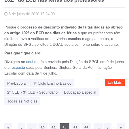
102.º do ECD nas férias dos professores
8 de julho de 2020 15:24:00
Porque o
processo de desconto indevido de faltas dadas ao abrigo
do artigo 102º do ECD nos dias de férias
a que os professores têm
direito estava a verificar-se em várias escolas e agrupamentos, a
Direção do SPGL solicitou à DGAE esclarecimento sobre o assunto.
Para que fique claro!
Divulgam-se
aqui
o ofício enviado pela Direção do SPGL em 9 de junho
e a
resposta
dada pela Senhora Diretora Geral da Administração
Escolar com data de 1 de julho.
Pré-Escolar
1º Ciclo Ensino Básico
Ler Mais
2º CEB - 3º CEB - Secundário
Educação Especial
Todas as Notícias
…
62
63
64
65
66
…