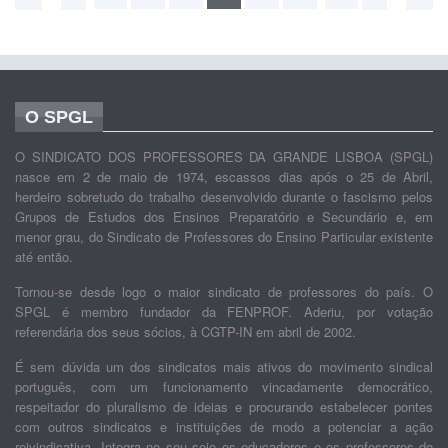
O SPGL
O SINDICATO DOS PROFESSORES DA GRANDE LISBOA (SPGL)
nasce em 2 de maio de 1974, escassos dias após o 25 de Abril,
herdeiro sobretudo do trabalho desenvolvido durante o fascismo pelos
Grupos de Estudos dos Ensinos Preparatório e Secundário e, em
menor grau, do Sindicato de Professores do Ensino Particular existente
até então.
Tornou-se desde logo o maior sindicato de professores do país. O
SPGL é membro fundador da FENPROF. Aderiu, por votação
referendária dos seus sócios, à CGTP-IN em abril de 2002.
É sem dúvida um dos sindicatos mais ativos do movimento sindical
português, com um funcionamento vincadamente democrático,
respeitador do pluralismo de ideias e procurando estabelecer pontes
com outros sindicatos e instituições de modo a potenciar a ação
reivindicativa. Integra no seu seio os educadores e os professores do