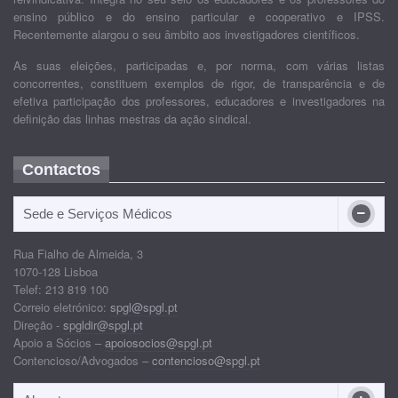
ensino público e do ensino particular e cooperativo e IPSS.
Recentemente alargou o seu âmbito aos investigadores científicos.
As suas eleições, participadas e, por norma, com várias listas
concorrentes, constituem exemplos de rigor, de transparência e de
efetiva participação dos professores, educadores e investigadores na
definição das linhas mestras da ação sindical.
Contactos
Sede e Serviços Médicos
Rua Fialho de Almeida, 3
1070-128 Lisboa
Telef: 213 819 100
Correio eletrónico:
spgl@spgl.pt
Direção -
spgldir@spgl.pt
Apoio a Sócios –
apoiosocios@spgl.pt
Contencioso/Advogados –
contencioso@spgl.pt