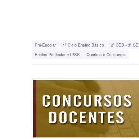
Pré-Escolar
1º Ciclo Ensino Básico
2º CEB - 3º CE
Ensino Particular e IPSS
Quadros e Concursos