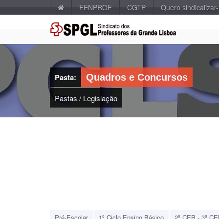
FENPROF
CGTP
Quero sindicalizar
Pasta:
Quadros e Concursos
Pastas
/
Legislação
Pré-Escolar
1º Ciclo Ensino Básico
2º CEB - 3º CE