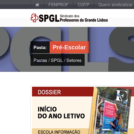
FENPROF
CGTP
Quero sindicalizar
Pasta:
Pré-Escolar
Pastas
/
SPGL
/
Setores