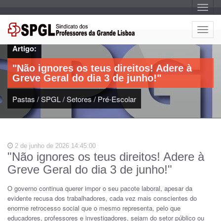
A
l
t
e
A
r
l
n
Artigo:
a
t
r
e
n
"Não ignores os teus direitos! Adere à
a
r
v
Greve Geral do dia 3 de junho!"
n
e
g
a
a
Pastas
/
SPGL
/
Setores
/
Pré-Escolar
r
ç
n
ã
o
a
v
e
2 de junho de 2026 14:45:00
g
"Não ignores os teus direitos! Adere à
a
Greve Geral do dia 3 de junho!"
ç
ã
O governo continua querer impor o seu pacote laboral, apesar da
o
evidente recusa dos trabalhadores, cada vez mais conscientes do
enorme retrocesso social que o mesmo representa, pelo que
educadores, professores e investigadores, sejam do setor público ou