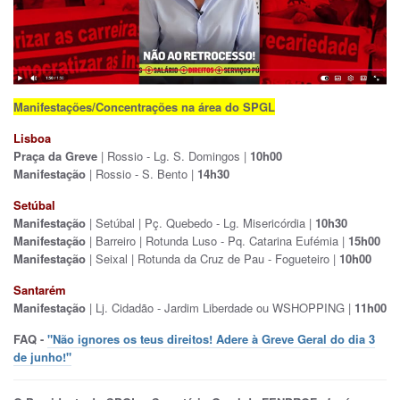
Manifestações/Concentrações na área do SPGL
Lisboa
Praça da Greve
| Rossio - Lg. S. Domingos |
10h00
Manifestação
| Rossio - S. Bento |
14h30
Setúbal
Manifestação
| Setúbal | Pç. Quebedo - Lg. Misericórdia |
10h30
Manifestação
| Barreiro | Rotunda Luso - Pq. Catarina Eufémia |
15h00
Manifestação
| Seixal | Rotunda da Cruz de Pau - Fogueteiro |
10h00
Santarém
Manifestação
| Lj. Cidadão - Jardim Liberdade ou WSHOPPING |
11h00
FAQ -
"Não ignores os teus direitos! Adere à Greve Geral do dia 3
de junho!"