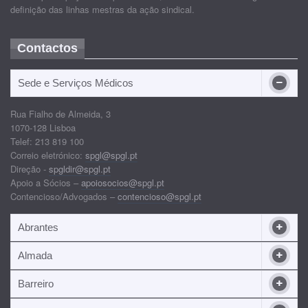
definição das linhas mestras da ação sindical.
Contactos
Sede e Serviços Médicos
Rua Fialho de Almeida, 3
1070-128 Lisboa
Telef: 213 819 100
Correio eletrónico:
spgl@spgl.pt
Direção -
spgldir@spgl.pt
Apoio a Sócios –
apoiosocios@spgl.pt
Contencioso/Advogados –
contencioso@spgl.pt
Abrantes
Almada
Barreiro