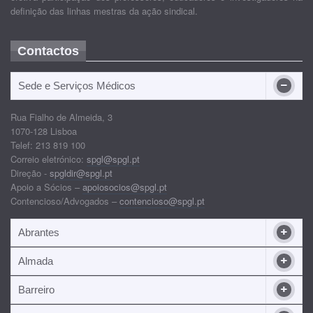
definição das linhas mestras da ação sindical.
Contactos
Sede e Serviços Médicos
Rua Fialho de Almeida, 3
1070-128 Lisboa
Telef: 213 819 100
Correio eletrónico:
spgl@spgl.pt
Direção -
spgldir@spgl.pt
Apoio a Sócios –
apoiosocios@spgl.pt
Contencioso/Advogados –
contencioso@spgl.pt
Abrantes
Almada
Barreiro