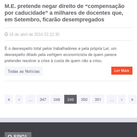
M.E. pretende negar direito de “compensação
por caducidade” a milhares de docentes que,
em Setembro, ficarão desempregados
18 de abril de 2014 22:22:30
É o desrespeito total pelos trabalhadores e pela própria Lei, um
desrespeito ditado pela vertigem economicista de quem parece
pretender resolver a crise à custa de quem não a criou.
Todas as Notícias
Ler Mais
…
347
348
349
350
351
…
O SPGL