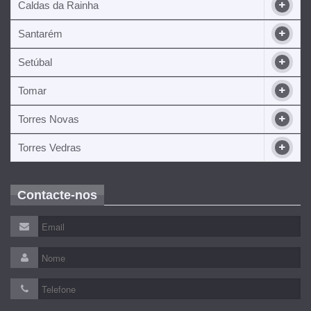
Caldas da Rainha
Santarém
Setúbal
Tomar
Torres Novas
Torres Vedras
Contacte-nos