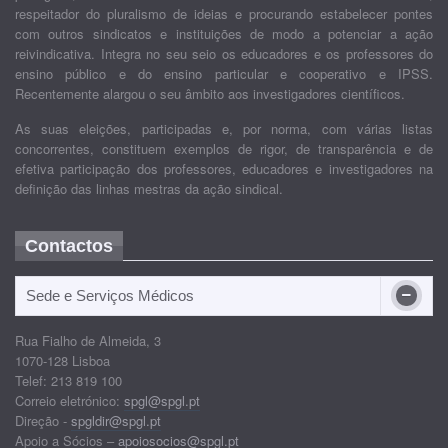
respeitador do pluralismo de ideias e procurando estabelecer pontes
com outros sindicatos e instituições de modo a potenciar a ação
reivindicativa. Integra no seu seio os educadores e os professores do
ensino público e do ensino particular e cooperativo e IPSS.
Recentemente alargou o seu âmbito aos investigadores científicos.
As suas eleições, participadas e, por norma, com várias listas
concorrentes, constituem exemplos de rigor, de transparência e de
efetiva participação dos professores, educadores e investigadores na
definição das linhas mestras da ação sindical.
Contactos
Sede e Serviços Médicos
Rua Fialho de Almeida, 3
1070-128 Lisboa
Telef: 213 819 100
Correio eletrónico:
spgl@spgl.pt
Direção -
spgldir@spgl.pt
Apoio a Sócios –
apoiosocios@spgl.pt