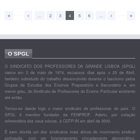
…
2
3
4
5
6
…
O SPGL
O SINDICATO DOS PROFESSORES DA GRANDE LISBOA (SPGL)
nasce em 2 de maio de 1974, escassos dias após o 25 de Abril,
herdeiro sobretudo do trabalho desenvolvido durante o fascismo pelos
Grupos de Estudos dos Ensinos Preparatório e Secundário e, em
menor grau, do Sindicato de Professores do Ensino Particular existente
até então.
Tornou-se desde logo o maior sindicato de professores do país. O
SPGL é membro fundador da FENPROF. Aderiu, por votação
referendária dos seus sócios, à CGTP-IN em abril de 2002.
É sem dúvida um dos sindicatos mais ativos do movimento sindical
português, com um funcionamento vincadamente democrático,