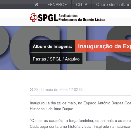
FENPROF
CGTP
Quero sindicalizar
Álbum de Imagens:
Inauguração da Exp
Pastas
/
SPGL
/
Arquivo
23 de maio de 2025 12:02:00
Inaugurou a dia 22 de maio, no Espaço António Borges Coel
Histórias " de Irina Duque.
"O mar, os caracóis, a força feminina, os animais e as serei
Cada peça conta uma história visual, inspirada na natureza 