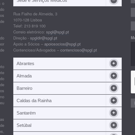
Sede e Serviços Médicos
s o
ido
Rua Fialho de Almeida, 3
nos
1070-128 Lisboa
 de
Telef: 213 819 100
Correio eletrónico:
spgl@spgl.pt
M
 do
Direção -
spgldir@spgl.pt
por
Apoio a Sócios –
apoiosocios@spgl.pt
 de
Contencioso/Advogados –
contencioso@spgl.pt
Abrantes
nto
nte
Almada
ndo
 de
Barreiro
 os
ino
Caldas da Rainha
seu
Santarém
ias
 de
Setúbal
es,