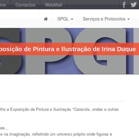
-me
Contactos
WebMail
SPGL
Serviços e Protocolos
osição de Pintura e Ilustração de Irina Duque
ho a Exposição de Pintura e Ilustraçáo "Caracóis, ondas e outras
as...
e na imaginação, refletindo um universo próprio onde figuras e