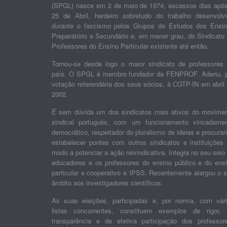
(SPGL) nasce em 2 de maio de 1974, escassos dias apó
25 de Abril, herdeiro sobretudo do trabalho desenvolv
durante o fascismo pelos Grupos de Estudos dos Ensi
Preparatório e Secundário e, em menor grau, do Sindicato
Professores do Ensino Particular existente até então.
Tornou-se desde logo o maior sindicato de professores
país. O SPGL é membro fundador da FENPROF. Aderiu, 
votação referendária dos seus sócios, à CGTP-IN em abril
2002.
É sem dúvida um dos sindicatos mais ativos do movime
sindical português, com um funcionamento vincadame
democrático, respeitador do pluralismo de ideias e procura
estabelecer pontes com outros sindicatos e instituições
modo a potenciar a ação reivindicativa. Integra no seu seio
educadores e os professores do ensino público e do ens
particular e cooperativo e IPSS. Recentemente alargou o 
âmbito aos investigadores científicos.
As suas eleições, participadas e, por norma, com vár
listas concorrentes, constituem exemplos de rigor,
transparência e de efetiva participação dos professor