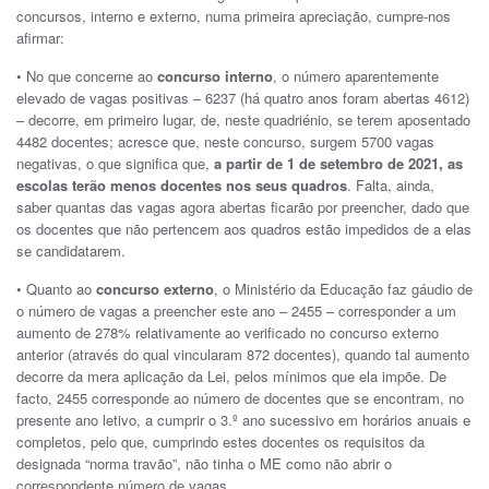
concursos, interno e externo, numa primeira apreciação, cumpre-nos
afirmar:
• No que concerne ao
concurso interno
, o número aparentemente
elevado de vagas positivas – 6237 (há quatro anos foram abertas 4612)
– decorre, em primeiro lugar, de, neste quadriénio, se terem aposentado
4482 docentes; acresce que, neste concurso, surgem 5700 vagas
negativas, o que significa que,
a partir de 1 de setembro de 2021, as
escolas terão menos docentes nos seus quadros
. Falta, ainda,
saber quantas das vagas agora abertas ficarão por preencher, dado que
os docentes que não pertencem aos quadros estão impedidos de a elas
se candidatarem.
• Quanto ao
concurso externo
, o Ministério da Educação faz gáudio de
o número de vagas a preencher este ano – 2455 – corresponder a um
aumento de 278% relativamente ao verificado no concurso externo
anterior (através do qual vincularam 872 docentes), quando tal aumento
decorre da mera aplicação da Lei, pelos mínimos que ela impõe. De
facto, 2455 corresponde ao número de docentes que se encontram, no
presente ano letivo, a cumprir o 3.º ano sucessivo em horários anuais e
completos, pelo que, cumprindo estes docentes os requisitos da
designada “norma travão”, não tinha o ME como não abrir o
correspondente número de vagas.