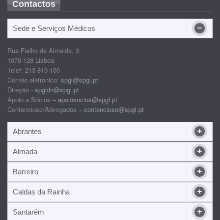
Contactos
Sede e Serviços Médicos
Rua Fialho de Almeida, 3
1070-128 Lisboa
Telef: 213 819 100
Correio eletrónico:
spgl@spgl.pt
Direção -
spgldir@spgl.pt
Apoio a Sócios –
apoiosocios@spgl.pt
Contencioso/Advogados –
contencioso@spgl.pt
Abrantes
Almada
Barreiro
Caldas da Rainha
Santarém