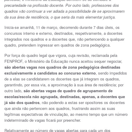
precariedade na profissão docente. Por outro lado, professores dos
quadros vão continuar a ver adiada a possibilidade de se aproximarem
da sua área de residência, o que seria da mais elementar justiça.
Inicia-se amanhã, 11 de março, decorrendo durante 7 dias úteis, os
concursos interno e externo, destinados, respetivamente, a docentes
integrados nos quadros e a docentes que, não pertencendo a qualquer
quadro, pretendem ingressar em quadros de zona pedagógica.
Por força do quadro legal que vigora, cuja revisão, reclamada pela
FENPROF, o Ministério da Educação nunca aceitou sequer negociar,
são abertas vagas nos quadros de zona pedagógica destinadas
exclusivamente a candidatos ao concurso externo
, sendo impedidos
de a elas se candidatarem os docentes que já integram os quadros,
garantindo, por essa via, a aproximação à sua área de residência; por
outro lado,
são abertas vagas de quadro de agrupamento de
escolas/escola não agrupada, destinadas, apenas, a docentes que
já são dos quadros
, não podendo a estas ser opositores os docentes
que ainda não pertencem aos quadros, frustrando assim as suas
legítimas expectativas de vinculação, ao mesmo tempo que um número
indeterminado de vagas ficará por preencher.
Relativamente ao número de vagas abertas para cada um dos