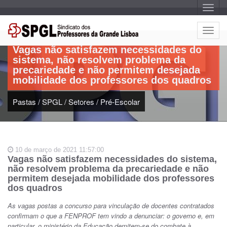
A
l
t
Artigo:
e
A
r
l
n
Vagas não satisfazem necessidades do
a
t
r
sistema, não resolvem problema da
e
n
precariedade e não permitem desejada
a
r
v
mobilidade dos professores dos quadros
n
e
g
a
a
Pastas
/
SPGL
/
Setores
/
Pré-Escolar
r
ç
n
ã
o
a
v
e
10 de março de 2021 11:57:00
g
Vagas não satisfazem necessidades do sistema,
a
não resolvem problema da precariedade e não
ç
permitem desejada mobilidade dos professores
ã
dos quadros
o
As vagas postas a concurso para vinculação de docentes contratados
confirmam o que a FENPROF tem vindo a denunciar: o governo e, em
particular, o ministério da Educação demitem-se do combate à