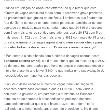
• Ainda em relação ao
concurso externo
, há que referir que este
número de vagas continuará a não permitir resolver o grave problema
de precariedade que grassa na docência. Lembramos que ficaram de
fora do último concurso externo, sendo potenciais candidatos ao que
agora se vai realizar, nada mais, nada menos que 24 816 professores
com 3 ou mais anos de serviço prestado, dos quais 20 872 com 5 ou
mais anos, 11 702 com 10 ou mais anos e 4832 com mais de 15 anos;
ou seja,
o número de vagas agora aberto nem sequer chega para
vincular todos os docentes com 15 ou mais anos de serviço
!
• Por último e ainda olhando para o número de vagas abertas neste
concurso externo
(2455), ele é muito inferior (pouco mais do que 25%)
ao de docentes contratados para horários anuais e completos desde o
início do presente ano letivo (8840), o que traduz uma subavaliação de
necessidades permanentes das escolas.
O anúncio deste escasso número de vagas para vinculação de
docentes contratados confirma o que a FENPROF tem vindo a
denunciar: o governo e, em particular, o ministério da Educação
demitem-se do combate à precariedade na profissão docente,
parecendo considerar que o que havia a fazer neste domínio foi
realizado na anterior legislatura, o que não é verdadeiro. No último